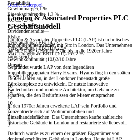
Rentabilität
Quelle: Eulerpool
Gewinnmarge
5,1 %
Eigenkapitalrendite
-1,3 %
London & Associated Properties PLC
ROCE
7,3 %
Geschäftsmodell
FCF-Rendite
251,1 %
Dividendenrendite
—
Risiko
London & Associated Properties PLC (LAP) ist ein britisches
Verschuldung / EBIT
4,7×
Immobilienunternehmen mit Sitz in London. Das Unternehmen
Verschuldung / EBITDA
2,5×
hat eine lange Geschichte, die bis in die 1920er Jahre
Max. Drawdown EBIT (10J)
-165,2 %
zurückreicht.
Gewinnkontinuität (10J)
2/10 Jahre
Umsatz
Gegründet wurde LAP von dem legendären
Immobilienmagnaten Harry Hyams. Hyams fing in den späten
in Mio. GBP
1950er Jahren an, in der Londoner Innenstadt große
Bürokomplexe zu entwickeln. Er nutzte innovative
16
Bautechniken und moderne Architektur, um Gebäude zu
14
schaffen, die den Bedürfnissen der Mieter entsprachen.
12
10
In den 1970er Jahren erweiterte LAP sein Portfolio und
8
konzentrierte sich auf Wohnimmobilien und
6
Einzelhandelsflächen. Das Unternehmen kaufte zahlreiche
4
historische Gebäude in London und restaurierte sie liebevoll.
2
Dadurch wurde es zu einem der größten Eigentümer von
denkmalgeschützten Gebäuden in London. Heute ist LAP