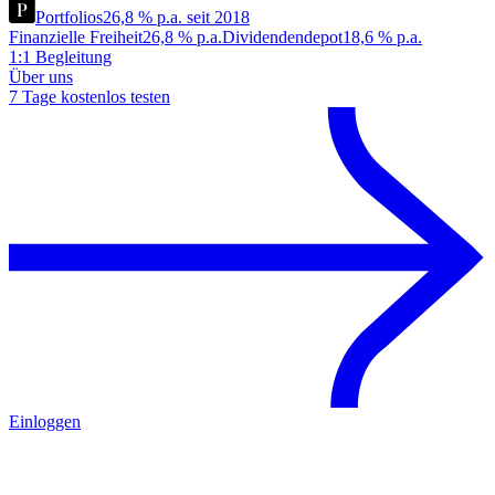
Portfolios
26,8 % p.a. seit 2018
Finanzielle Freiheit
26,8 % p.a.
Dividendendepot
18,6 % p.a.
1:1 Begleitung
Über uns
7 Tage kostenlos testen
Einloggen