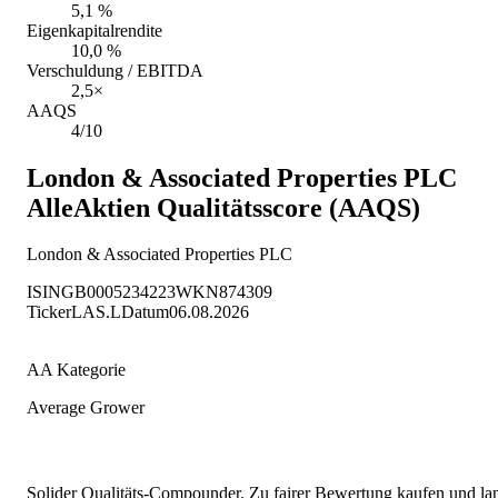
5,1 %
Eigenkapitalrendite
10,0 %
Verschuldung / EBITDA
2,5×
AAQS
4/10
London & Associated Properties PLC
AlleAktien Qualitätsscore (AAQS)
London & Associated Properties PLC
ISIN
GB0005234223
WKN
874309
Ticker
LAS.L
Datum
06.08.2026
AA Kategorie
Average Grower
Solider Qualitäts-Compounder. Zu fairer Bewertung kaufen und lang