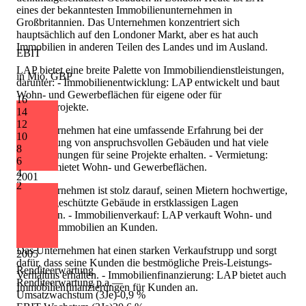
eines der bekanntesten Immobilienunternehmen in
Großbritannien. Das Unternehmen konzentriert sich
hauptsächlich auf den Londoner Markt, aber es hat auch
Immobilien in anderen Teilen des Landes und im Ausland.
EBIT
LAP bietet eine breite Palette von Immobiliendienstleistungen,
in Mio. GBP
darunter: - Immobilienentwicklung: LAP entwickelt und baut
Wohn- und Gewerbeflächen für eigene oder für
16
Kundenprojekte.
14
12
Das Unternehmen hat eine umfassende Erfahrung bei der
10
Entwicklung von anspruchsvollen Gebäuden und hat viele
8
Auszeichnungen für seine Projekte erhalten. - Vermietung:
6
LAP vermietet Wohn- und Gewerbeflächen.
4
2001
2
Das Unternehmen ist stolz darauf, seinen Mietern hochwertige,
denkmalgeschützte Gebäude in erstklassigen Lagen
anzubieten. - Immobilienverkauf: LAP verkauft Wohn- und
Gewerbeimmobilien an Kunden.
Das Unternehmen hat einen starken Verkaufstrupp und sorgt
2005
dafür, dass seine Kunden die bestmögliche Preis-Leistungs-
Renditeerwartung
Verhältnis erhalten. - Immobilienfinanzierung: LAP bietet auch
Renditeerwartung p.a.
—
Immobilienfinanzierungen für Kunden an.
Umsatzwachstum (3Je)
-0,9 %