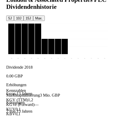
Dividendenhistorie
5J
10J
15J
Max.
'04
'05
'06
'07
'08
'09
'10
'11
'12
'14
'15
'16
'17
'18
'19
Dividende 2018
0.00 GBP
Erhöhungen
Kennzahlen
0 von 13 Jahren
Marktkapitalisierung
3 Mio. GBP
KGV (TTM)
1,2
Kürzungen
KGVe (Forward)
—
KUV
0,1
2 von 13 Jahren
KBV
0,1