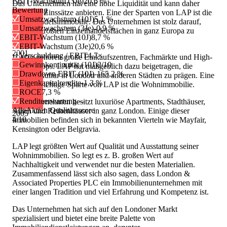
EBIT-Wachstum (3Je)
20,6 %
Das Unternehmen hat eine hohe Liquidität und kann daher
Bewertung
attraktive Zinssätze anbieten. Eine der Sparten von LAP ist die
Umsatzwachstum (10J)
5,1 %
Einzelhandelsimmobilie. Das Unternehmen ist stolz darauf,
Umsatzwachstum (3Je)
-0,9 %
eine der größten Einzelhandelsflächen in ganz Europa zu
EBIT-Wachstum (10J)
8,7 %
besitzen.
EBIT-Wachstum (3Je)
20,6 %
2001
Verschuldung / EBIT
4,7×
Hierzu gehören große Einkaufszentren, Fachmärkte und High-
Gewinnkontinuität (10J)
2/10
Street-Shops. LAP hat maßgeblich dazu beigetragen, die
Drawdown EBIT (10J)
-165,2 %
Einkaufskultur in London und anderen Städten zu prägen. Eine
Eigenkapitalrendite
-1,3 %
weitere wichtige Sparte von LAP ist die Wohnimmobilie.
ROCE
7,3 %
Renditeerwartung
—
Das Unternehmen besitzt luxuriöse Apartments, Stadthäuser,
AlleAktien Qualitätsscore
Villen und Reihenhäuser in ganz London. Einige dieser
2005
4
/10
Immobilien befinden sich in bekannten Vierteln wie Mayfair,
Kensington oder Belgravia.
LAP legt größten Wert auf Qualität und Ausstattung seiner
Wohnimmobilien. So legt es z. B. großen Wert auf
Nachhaltigkeit und verwendet nur die besten Materialien.
Zusammenfassend lässt sich also sagen, dass London &
Associated Properties PLC ein Immobilienunternehmen mit
einer langen Tradition und viel Erfahrung und Kompetenz ist.
Das Unternehmen hat sich auf den Londoner Markt
spezialisiert und bietet eine breite Palette von