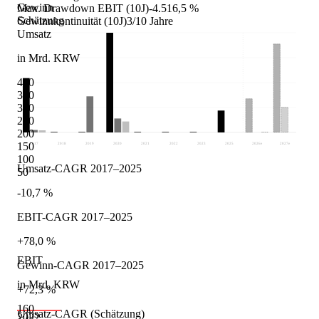
Gewinn
Max. Drawdown EBIT (10J)
-4.516,5 %
Schätzung
Gewinnkontinuität (10J)
3/10 Jahre
Umsatz
in Mrd. KRW
400
350
300
250
200
150
2017
2018
2019
2020
2021
2022
2023
2025
2026
e
2027
e
100
Umsatz-CAGR 2017–2025
50
-10,7 %
EBIT-CAGR 2017–2025
+78,0 %
EBIT
Gewinn-CAGR 2017–2025
in Mrd. KRW
+72,3 %
160
Umsatz-CAGR (Schätzung)
2022