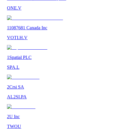
ONE.V
11087681 Canada Inc
VOTI.H.V
1Spatial PLC
SPA.L
2Crsi SA
AL2SI.PA
2U Inc
TWOU