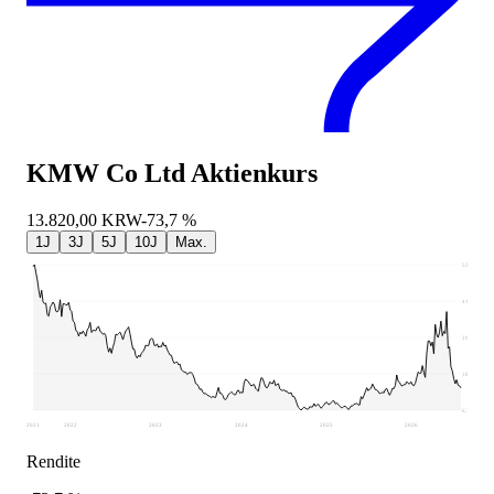
KMW Co Ltd
Aktienkurs
13.820,00
KRW
-73,7 %
1J
3J
5J
10J
Max.
53.200
41.583
29.965
18.348
6.730
2021
2022
2023
2024
2025
2026
Rendite