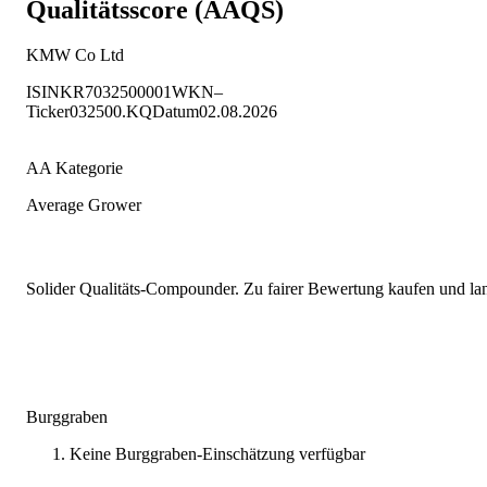
Qualitätsscore (AAQS)
KMW Co Ltd
ISIN
KR7032500001
WKN
–
Ticker
032500.KQ
Datum
02.08.2026
AA Kategorie
Average Grower
Solider Qualitäts-Compounder. Zu fairer Bewertung kaufen und lang
Burggraben
Keine Burggraben-Einschätzung verfügbar