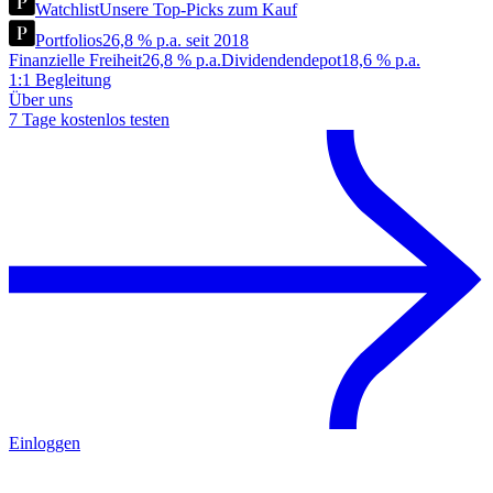
Watchlist
Unsere Top-Picks zum Kauf
Portfolios
26,8 % p.a. seit 2018
Finanzielle Freiheit
26,8 % p.a.
Dividendendepot
18,6 % p.a.
1:1 Begleitung
Über uns
7 Tage kostenlos testen
Einloggen