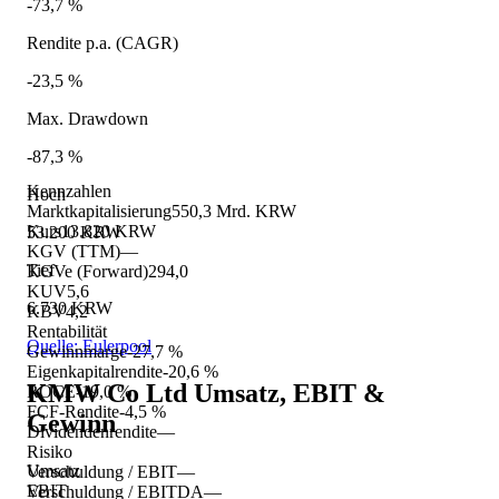
-73,7 %
Rendite p.a. (CAGR)
-23,5 %
Max. Drawdown
-87,3 %
Kennzahlen
Hoch
Marktkapitalisierung
550,3 Mrd. KRW
Kurs
13.820 KRW
53.200 KRW
KGV (TTM)
—
Tief
KGVe (Forward)
294,0
KUV
5,6
6.730 KRW
KBV
4,2
Rentabilität
Quelle: Eulerpool
Gewinnmarge
-27,7 %
Eigenkapitalrendite
-20,6 %
KMW Co Ltd
Umsatz, EBIT &
ROCE
-19,0 %
FCF-Rendite
-4,5 %
Gewinn
Dividendenrendite
—
Risiko
Umsatz
Verschuldung / EBIT
—
EBIT
Verschuldung / EBITDA
—