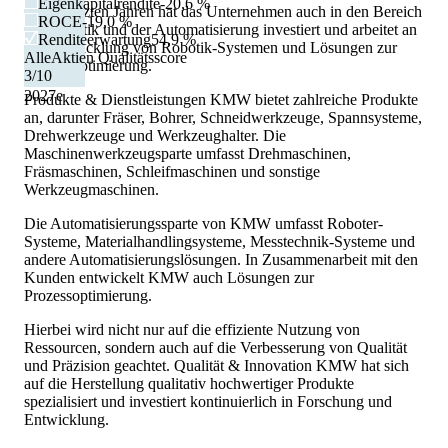
Eigenkapitalrendite
-20,6 %
In den letzten Jahren hat das Unternehmen auch in den Bereich
ROCE
-19,0 %
der Robotik und der Automatisierung investiert und arbeitet an
Renditeerwartung
54,9 %
der Entwicklung von Robotik-Systemen und Lösungen zur
AlleAktien Qualitätsscore
Prozessoptimierung.
3
/10
2027
e
Produkte & Dienstleistungen KMW bietet zahlreiche Produkte
an, darunter Fräser, Bohrer, Schneidwerkzeuge, Spannsysteme,
Drehwerkzeuge und Werkzeughalter. Die
Maschinenwerkzeugsparte umfasst Drehmaschinen,
Fräsmaschinen, Schleifmaschinen und sonstige
Werkzeugmaschinen.
Die Automatisierungssparte von KMW umfasst Roboter-
Systeme, Materialhandlingsysteme, Messtechnik-Systeme und
andere Automatisierungslösungen. In Zusammenarbeit mit den
Kunden entwickelt KMW auch Lösungen zur
Prozessoptimierung.
Hierbei wird nicht nur auf die effiziente Nutzung von
Ressourcen, sondern auch auf die Verbesserung von Qualität
und Präzision geachtet. Qualität & Innovation KMW hat sich
auf die Herstellung qualitativ hochwertiger Produkte
spezialisiert und investiert kontinuierlich in Forschung und
Entwicklung.