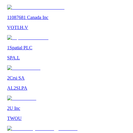
11087681 Canada Inc
VOTI.H.V
1Spatial PLC
SPA.L
2Crsi SA
AL2SI.PA
2U Inc
TWOU