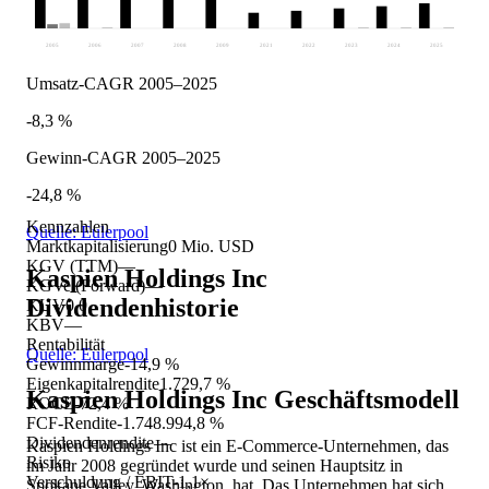
2005
2006
2007
2008
2009
2021
2022
2023
2024
2025
Umsatz-CAGR 2005–2025
-8,3 %
Gewinn-CAGR 2005–2025
-24,8 %
Kennzahlen
Quelle: Eulerpool
Marktkapitalisierung
0 Mio. USD
KGV (TTM)
—
Kaspien Holdings Inc
KGVe (Forward)
—
Dividendenhistorie
KUV
0,0
KBV
—
Rentabilität
Quelle: Eulerpool
Gewinnmarge
-14,9 %
Eigenkapitalrendite
1.729,7 %
Kaspien Holdings Inc
Geschäftsmodell
ROCE
-72,4 %
FCF-Rendite
-1.748.994,8 %
Dividendenrendite
—
Kaspien Holdings Inc ist ein E-Commerce-Unternehmen, das
Risiko
im Jahr 2008 gegründet wurde und seinen Hauptsitz in
Verschuldung / EBIT
-1,1×
Spokane Valley, Washington, hat. Das Unternehmen hat sich