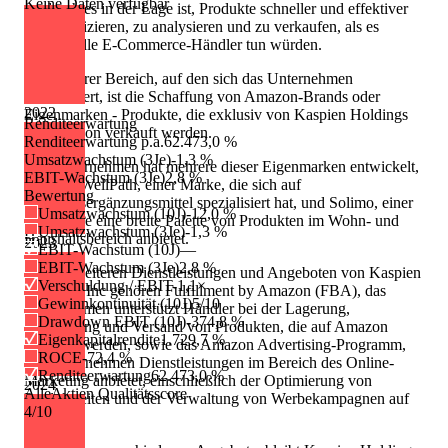
Keine Daten verfügbar
wodurch es in der Lage ist, Produkte schneller und effektiver
zu identifizieren, zu analysieren und zu verkaufen, als es
traditionelle E-Commerce-Händler tun würden.
Ein weiterer Bereich, auf den sich das Unternehmen
konzentriert, ist die Schaffung von Amazon-Brands oder
2022
Eigenmarken - Produkte, die exklusiv von Kaspien Holdings
Renditeerwartung
auf Amazon verkauft werden.
Renditeerwartung p.a.
62.473,0 %
Umsatzwachstum (3Je)
-1,3 %
Das Unternehmen hat mehrere dieser Eigenmarken entwickelt,
EBIT-Wachstum (3Je)
2,8 %
darunter WellPath, einer Marke, die sich auf
Bewertung
Nahrungsergänzungsmittel spezialisiert hat, und Solimo, einer
Umsatzwachstum (10J)
-12,0 %
Marke, die eine breite Palette von Produkten im Wohn- und
Umsatzwachstum (3Je)
-1,3 %
Haushaltsbereich anbietet.
2023
EBIT-Wachstum (10J)
—
EBIT-Wachstum (3Je)
2,8 %
Zu den weiteren Dienstleistungen und Angeboten von Kaspien
Verschuldung / EBIT
-1,1×
Holdings Inc gehören Fulfillment by Amazon (FBA), das
Gewinnkontinuität (10J)
5/10
Unternehmen unterstützt Händler bei der Lagerung,
Drawdown EBIT (10J)
-374,8 %
Verpackung und Versand von Produkten, die auf Amazon
Eigenkapitalrendite
1.729,7 %
verkauft werden, sowie das Amazon Advertising-Programm,
ROCE
-72,4 %
das Unternehmen Dienstleistungen im Bereich des Online-
Renditeerwartung
62.473,0 %
Marketing anbietet, einschließlich der Optimierung von
2024
AlleAktien Qualitätsscore
Produktseiten und der Verwaltung von Werbekampagnen auf
4
/10
Amazon.