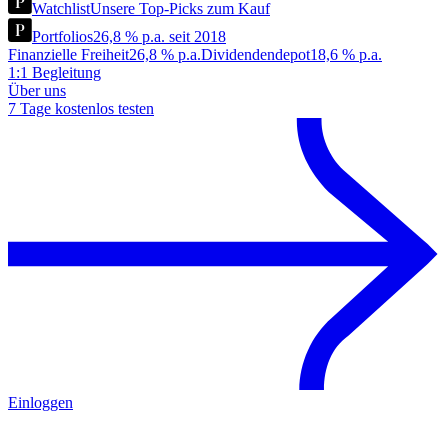
Watchlist
Unsere Top-Picks zum Kauf
Portfolios
26,8 % p.a. seit 2018
Finanzielle Freiheit
26,8 % p.a.
Dividendendepot
18,6 % p.a.
1:1 Begleitung
Über uns
7 Tage kostenlos testen
Einloggen