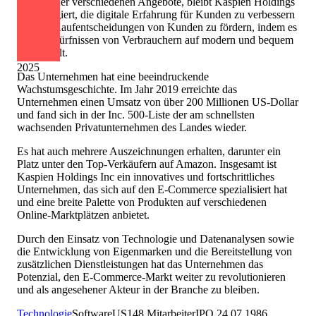
Trotz seiner verschiedenen Angebote, bleibt Kaspien Holdings
Inc engagiert, die digitale Erfahrung für Kunden zu verbessern
und die Kaufentscheidungen von Kunden zu fördern, indem es
allen Bedürfnissen von Verbrauchern auf modern und bequem
weg erfüllt.
2025
Das Unternehmen hat eine beeindruckende
Wachstumsgeschichte. Im Jahr 2019 erreichte das
Unternehmen einen Umsatz von über 200 Millionen US-Dollar
und fand sich in der Inc. 500-Liste der am schnellsten
wachsenden Privatunternehmen des Landes wieder.
Es hat auch mehrere Auszeichnungen erhalten, darunter ein
Platz unter den Top-Verkäufern auf Amazon. Insgesamt ist
Kaspien Holdings Inc ein innovatives und fortschrittliches
Unternehmen, das sich auf den E-Commerce spezialisiert hat
und eine breite Palette von Produkten auf verschiedenen
Online-Marktplätzen anbietet.
Durch den Einsatz von Technologie und Datenanalysen sowie
die Entwicklung von Eigenmarken und die Bereitstellung von
zusätzlichen Dienstleistungen hat das Unternehmen das
Potenzial, den E-Commerce-Markt weiter zu revolutionieren
und als angesehener Akteur in der Branche zu bleiben.
Technologie
Software
US
148
Mitarbeiter
IPO
24.07.1986