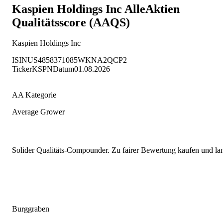
Kaspien Holdings Inc
AlleAktien
Qualitätsscore (AAQS)
Kaspien Holdings Inc
ISIN
US4858371085
WKN
A2QCP2
Ticker
KSPN
Datum
01.08.2026
AA Kategorie
Average Grower
Solider Qualitäts-Compounder. Zu fairer Bewertung kaufen und lang
Burggraben