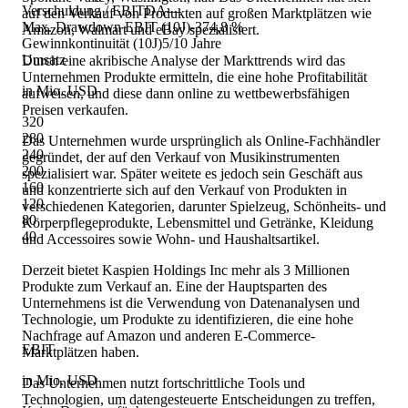
Verschuldung / EBITDA
—
auf den Verkauf von Produkten auf großen Marktplätzen wie
Max. Drawdown EBIT (10J)
-374,8 %
Amazon, Walmart und eBay spezialisiert.
Gewinnkontinuität (10J)
5/10 Jahre
Umsatz
Durch eine akribische Analyse der Markttrends wird das
Unternehmen Produkte ermitteln, die eine hohe Profitabilität
in Mio. USD
aufweisen, und diese dann online zu wettbewerbsfähigen
Preisen verkaufen.
320
280
Das Unternehmen wurde ursprünglich als Online-Fachhändler
240
gegründet, der auf den Verkauf von Musikinstrumenten
200
spezialisiert war. Später weitete es jedoch sein Geschäft aus
160
und konzentrierte sich auf den Verkauf von Produkten in
120
verschiedenen Kategorien, darunter Spielzeug, Schönheits- und
80
Körperpflegeprodukte, Lebensmittel und Getränke, Kleidung
40
und Accessoires sowie Wohn- und Haushaltsartikel.
Derzeit bietet Kaspien Holdings Inc mehr als 3 Millionen
Produkte zum Verkauf an. Eine der Hauptsparten des
Unternehmens ist die Verwendung von Datenanalysen und
Technologie, um Produkte zu identifizieren, die eine hohe
Nachfrage auf Amazon und anderen E-Commerce-
EBIT
Marktplätzen haben.
in Mio. USD
Das Unternehmen nutzt fortschrittliche Tools und
Technologien, um datengesteuerte Entscheidungen zu treffen,