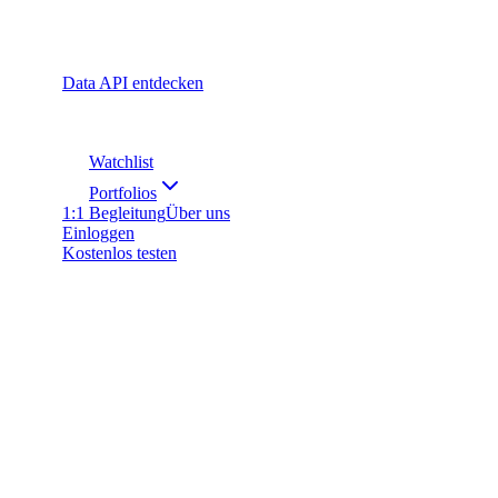
Data API entdecken
Watchlist
Portfolios
1:1 Begleitung
Über uns
Einloggen
Kostenlos testen