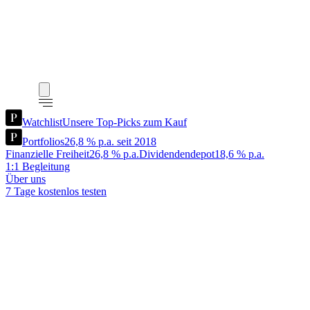
Watchlist
Unsere Top-Picks zum Kauf
Portfolios
26,8 % p.a. seit 2018
Finanzielle Freiheit
26,8 % p.a.
Dividendendepot
18,6 % p.a.
1:1 Begleitung
Über uns
7 Tage kostenlos testen