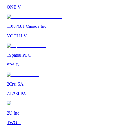
ONE.V
11087681 Canada Inc
VOTI.H.V
1Spatial PLC
SPA.L
2Crsi SA
AL2SI.PA
2U Inc
TWOU