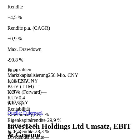
Rendite
+4,5 %
Rendite p.a. (CAGR)
+0,9 %
Max. Drawdown
-90,8 %
Kennzahlen
Hoch
Marktkapitalisierung
258 Mio. CNY
Kurs
1,31 CNY
1,89 CNY
KGV (TTM)
—
Tief
KGVe (Forward)
—
KUV
0,4
0,17 CNY
KBV
1,4
Rentabilität
Quelle: Eulerpool
Gewinnmarge
-8,7 %
Eigenkapitalrendite
-29,9 %
InvesTech Holdings Ltd
Umsatz, EBIT
ROCE
-20,3 %
FCF-Rendite
-28,3 %
& Gewinn
Dividendenrendite
—