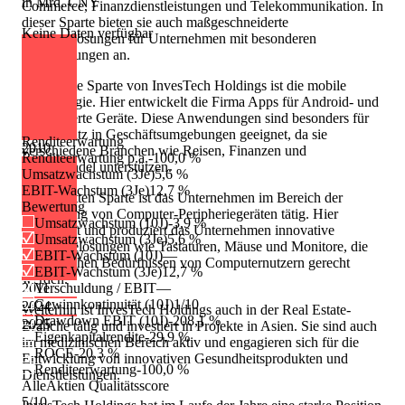
in Mrd. CNY
Commerce, Finanzdienstleistungen und Telekommunikation. In
dieser Sparte bieten sie auch maßgeschneiderte
Keine Daten verfügbar
Softwarelösungen für Unternehmen mit besonderen
Anforderungen an.
Die zweite Sparte von InvesTech Holdings ist die mobile
Technologie. Hier entwickelt die Firma Apps für Android- und
iOS-basierte Geräte. Diese Anwendungen sind besonders für
den Einsatz in Geschäftsumgebungen geeignet, da sie
Renditeerwartung
2010
verschiedene Branchen wie Reisen, Finanzen und
Renditeerwartung p.a.
-100,0 %
Einzelhandel unterstützen.
Umsatzwachstum (3Je)
5,6 %
EBIT-Wachstum (3Je)
12,7 %
In der dritten Sparte ist das Unternehmen im Bereich der
Bewertung
Herstellung von Computer-Peripheriegeräten tätig. Hier
Umsatzwachstum (10J)
-3,9 %
entwickelt und produziert das Unternehmen innovative
Umsatzwachstum (3Je)
5,6 %
Hardwarelösungen wie Tastaturen, Mäuse und Monitore, die
EBIT-Wachstum (10J)
—
den täglichen Bedürfnissen von Computernutzern gerecht
EBIT-Wachstum (3Je)
12,7 %
werden.
2011
Verschuldung / EBIT
—
Gewinnkontinuität (10J)
1/10
2024
Weiterhin ist InvesTech Holdings auch in der Real Estate-
Drawdown EBIT (10J)
-208,1 %
2025
Branche tätig und investiert in Projekte in Asien. Sie sind auch
Eigenkapitalrendite
-29,9 %
im medizinischen Bereich aktiv und engagieren sich für die
ROCE
-20,3 %
Entwicklung von innovativen Gesundheitsprodukten und
Renditeerwartung
-100,0 %
Dienstleistungen.
AlleAktien Qualitätsscore
5
/10