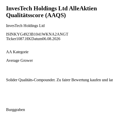
InvesTech Holdings Ltd
AlleAktien
Qualitätsscore (AAQS)
InvesTech Holdings Ltd
ISIN
KYG4923B1041
WKN
A2ANGT
Ticker
1087.HK
Datum
06.08.2026
AA Kategorie
Average Grower
Solider Qualitäts-Compounder. Zu fairer Bewertung kaufen und lang
Burggraben