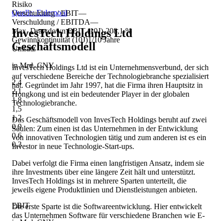
Risiko
Quelle: Eulerpool
Verschuldung / EBIT
—
Verschuldung / EBITDA
—
InvesTech Holdings Ltd
Max. Drawdown EBIT (10J)
-208,1 %
Gewinnkontinuität (10J)
1/10 Jahre
Geschäftsmodell
Umsatz
in Mrd. CNY
InvesTech Holdings Ltd ist ein Unternehmensverbund, der sich
auf verschiedene Bereiche der Technologiebranche spezialisiert
2,4
hat. Gegründet im Jahr 1997, hat die Firma ihren Hauptsitz in
2,1
Hongkong und ist ein bedeutender Player in der globalen
1,8
Technologiebranche.
1,5
1,2
Das Geschäftsmodell von InvesTech Holdings beruht auf zwei
0,9
Säulen: Zum einen ist das Unternehmen in der Entwicklung
0,6
von innovativen Technologien tätig und zum anderen ist es ein
0,3
Investor in neue Technologie-Start-ups.
Dabei verfolgt die Firma einen langfristigen Ansatz, indem sie
ihre Investments über eine längere Zeit hält und unterstützt.
InvesTech Holdings ist in mehrere Sparten unterteilt, die
jeweils eigene Produktlinien und Dienstleistungen anbieten.
EBIT
Die erste Sparte ist die Softwareentwicklung. Hier entwickelt
das Unternehmen Software für verschiedene Branchen wie E-