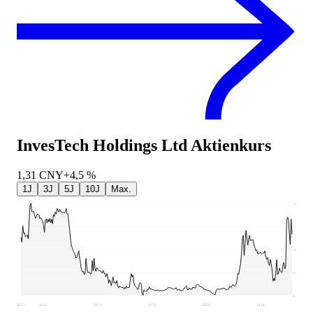
InvesTech Holdings Ltd
Aktienkurs
1,31
CNY
+4,5 %
1J
3J
5J
10J
Max.
1,89
1,46
1,03
0,6
0,17
2021
2022
2023
2024
2025
2026