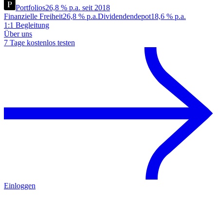
Portfolios
26,8 % p.a. seit 2018
Finanzielle Freiheit
26,8 % p.a.
Dividendendepot
18,6 % p.a.
1:1 Begleitung
Über uns
7 Tage kostenlos testen
Einloggen