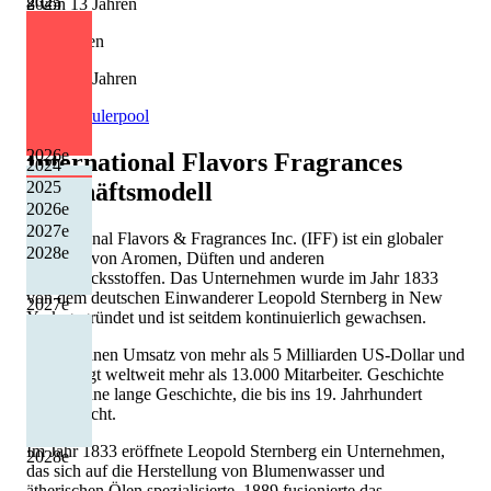
2023
8 von 13 Jahren
2025
Kürzungen
5 von 13 Jahren
Quelle: Eulerpool
2026
e
International Flavors Fragrances
2024
2025
Geschäftsmodell
2026
e
2027
e
International Flavors & Fragrances Inc. (IFF) ist ein globaler
2028
e
Anbieter von Aromen, Düften und anderen
Geschmacksstoffen. Das Unternehmen wurde im Jahr 1833
von dem deutschen Einwanderer Leopold Sternberg in New
2027
e
York gegründet und ist seitdem kontinuierlich gewachsen.
IFF hat einen Umsatz von mehr als 5 Milliarden US-Dollar und
beschäftigt weltweit mehr als 13.000 Mitarbeiter. Geschichte
IFF hat eine lange Geschichte, die bis ins 19. Jahrhundert
zurückreicht.
Im Jahr 1833 eröffnete Leopold Sternberg ein Unternehmen,
2028
e
das sich auf die Herstellung von Blumenwasser und
ätherischen Ölen spezialisierte. 1889 fusionierte das