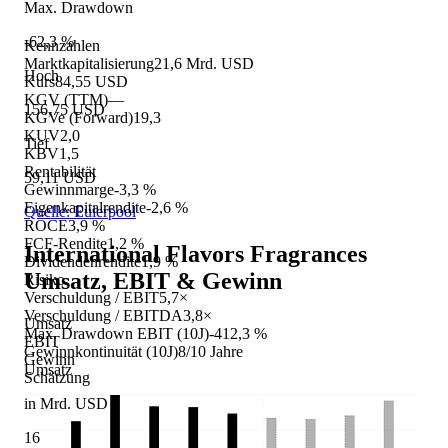
Max. Drawdown
-62,3 %
Kennzahlen
Marktkapitalisierung
21,6 Mrd. USD
Hoch
Kurs
84,55 USD
KGV (TTM)
—
156,75 USD
KGVe (Forward)
19,3
KUV
2,0
Tief
KBV
1,5
Rentabilität
59,11 USD
Gewinnmarge
-3,3 %
Eigenkapitalrendite
-2,6 %
Quelle: Eulerpool
ROCE
3,9 %
FCF-Rendite
1,2 %
International Flavors Fragrances
Dividendenrendite
1,9 %
Umsatz, EBIT & Gewinn
Risiko
Verschuldung / EBIT
5,7×
Verschuldung / EBITDA
3,8×
Umsatz
Max. Drawdown EBIT (10J)
-412,3 %
EBIT
Gewinnkontinuität (10J)
8/10 Jahre
Gewinn
Umsatz
Schätzung
in Mrd. USD
16