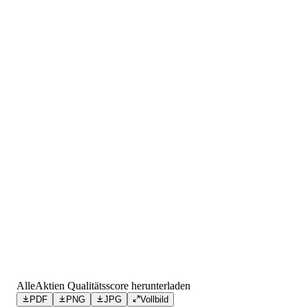
AlleAktien Qualitätsscore herunterladen
PDF
PNG
JPG
Vollbild