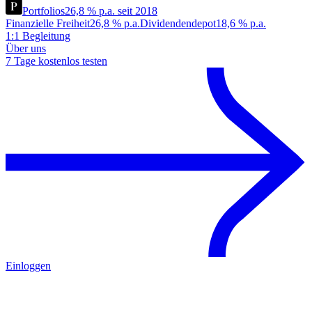
Portfolios
26,8 % p.a. seit 2018
Finanzielle Freiheit
26,8 % p.a.
Dividendendepot
18,6 % p.a.
1:1 Begleitung
Über uns
7 Tage kostenlos testen
Einloggen