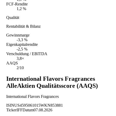
FCF-Rendite
1,2 %
Qualität
Rentabilität & Bilanz
Gewinnmarge
-3,3 %
Eigenkapitalrendite
-2,5 %
Verschuldung / EBITDA
3,8×
AAQS
2/10
International Flavors Fragrances
AlleAktien Qualitätsscore (AAQS)
International Flavors Fragrances
ISIN
US4595061015
WKN
853881
Ticker
IFF
Datum
07.08.2026