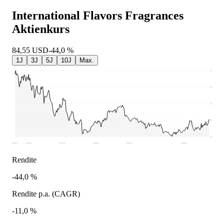
International Flavors Fragrances
Aktienkurs
84,55
USD
-44,0 %
1J
3J
5J
10J
Max.
156,75
132,34
107,93
83,52
59,11
2021
2022
2023
2024
2025
2026
Rendite
-44,0 %
Rendite p.a. (CAGR)
-11,0 %