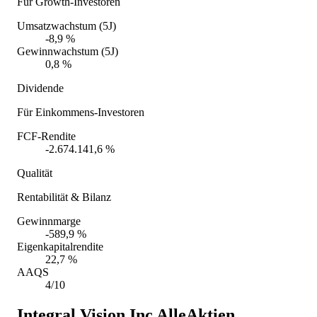
Für Growth-Investoren
Umsatzwachstum (5J)
-8,9 %
Gewinnwachstum (5J)
0,8 %
Dividende
Für Einkommens-Investoren
FCF-Rendite
-2.674.141,6 %
Qualität
Rentabilität & Bilanz
Gewinnmarge
-589,9 %
Eigenkapitalrendite
22,7 %
AAQS
4/10
Integral Vision Inc
AlleAktien