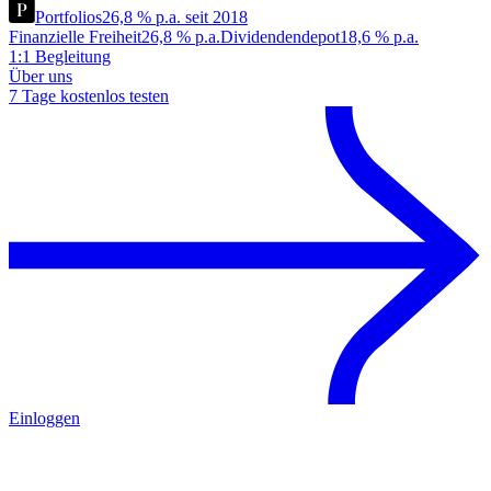
Portfolios
26,8 % p.a. seit 2018
Finanzielle Freiheit
26,8 % p.a.
Dividendendepot
18,6 % p.a.
1:1 Begleitung
Über uns
7 Tage kostenlos testen
Einloggen