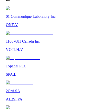
01 Communique Laboratory Inc
ONE.V
11087681 Canada Inc
VOTI.H.V
1Spatial PLC
SPA.L
2Crsi SA
AL2SI.PA