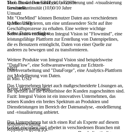
Tools für die Datenanalyse, -modellierung und -visualisierung
Max. Drawdown EBIT (10J)
-72,6 %
bereitstellt.
Gewinnkontinuität (10J)
0/10 Jahre
Umsatz
Mit "OneMind" können Benutzer Daten aus verschiedenen
Quellen integrieren, um eine umfassendere Sicht auf ihre
in Mio. USD
Geschäftsprozesse zu erhalten. Eine weitere wichtige
Keine Daten verfügbar
Softwareanwendung von Integral Vision ist "Flowmind", eine
leistungsfähige Plattform zur Erstellung von Datenpipelines,
die es Benutzern ermöglicht, Daten von einer Quelle zur
anderen zu bewegen und zu transformieren.
Weitere Produkte von Integral Vision sind beispielsweise
"DataFlow", eine Softwareanwendung zur Echtzeit-
EBIT
Datenverarbeitung und "DataForge", eine Analytics-Plattform
zur Modellierung von Daten.
in Mio. USD
Das Unternehmen bietet auch maßgeschneiderte Lösungen an,
Keine Daten verfügbar
die speziell auf die Bedürfnisse der Kunden zugeschnitten sind.
Fazit: Integral Vision ist ein innovatives Unternehmen, das
seinen Kunden ein breites Spektrum an Produkten und
Dienstleistungen im Bereich der Datenanalyse, -modellierung
und -visualisierung anbietet.
Das Unternehmen hat sich einen Ruf als Experte auf diesem
Renditeerwartung
Gebiet erworben und arbeitet in verschiedenen Branchen mit
Renditeerwartung p.a.
—