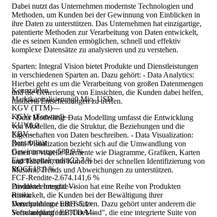
Dabei nutzt das Unternehmen modernste Technologien und
Methoden, um Kunden bei der Gewinnung von Einblicken in
ihre Daten zu unterstützen. Das Unternehmen hat einzigartige,
patentierte Methoden zur Verarbeitung von Daten entwickelt,
die es seinen Kunden ermöglichen, schnell und effektiv
komplexe Datensätze zu analysieren und zu verstehen.
Sparten: Integral Vision bietet Produkte und Dienstleistungen
in verschiedenen Sparten an. Dazu gehört: - Data Analytics:
Hierbei geht es um die Verarbeitung von großen Datenmengen
Kennzahlen
und die Generierung von Einsichten, die Kunden dabei helfen,
Marktkapitalisierung
0 Mio. USD
fundierte Entscheidungen zu treffen.
KGV (TTM)
—
KGVe (Forward)
—
- Data Modelling: Data Modelling umfasst die Entwicklung
KUV
0,0
von Modellen, die die Struktur, die Beziehungen und die
KBV
—
Eigenschaften von Daten beschreiben. - Data Visualization:
Rentabilität
Data Visualization bezieht sich auf die Umwandlung von
Gewinnmarge
-589,9 %
Daten in visuelle Elemente wie Diagramme, Grafiken, Karten
Eigenkapitalrendite
22,7 %
und Tabellen, um Kunden bei der schnellen Identifizierung von
ROCE
18,9 %
Mustern, Trends und Abweichungen zu unterstützen.
FCF-Rendite
-2.674.141,6 %
Produkte: Integral Vision hat eine Reihe von Produkten
Dividendenrendite
—
entwickelt, die Kunden bei der Bewältigung ihrer
Risiko
Datenprobleme unterstützen. Dazu gehört unter anderem die
Verschuldung / EBIT
-5,1×
Softwareplattform "OneMind", die eine integrierte Suite von
Verschuldung / EBITDA
—