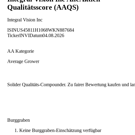
Qualitätsscore (AAQS)
Integral Vision Inc
ISIN
US45811H1068
WKN
887684
Ticker
INVI
Datum
04.08.2026
AA Kategorie
Average Grower
Solider Qualitäts-Compounder. Zu fairer Bewertung kaufen und lang
Burggraben
Keine Burggraben-Einschätzung verfügbar