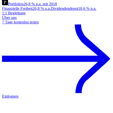
Portfolios
26,8 % p.a. seit 2018
Finanzielle Freiheit
26,8 % p.a.
Dividendendepot
18,6 % p.a.
1:1 Begleitung
Über uns
7 Tage kostenlos testen
Einloggen