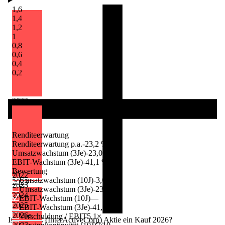
1,6
1,4
1,2
1
0,8
0,6
0,4
0,2
2022
Renditeerwartung
Renditeerwartung p.a.
-23,2 %
Umsatzwachstum (3Je)
-23,0 %
EBIT-Wachstum (3Je)
-41,1 %
Bewertung
2022
Umsatzwachstum (10J)
-3,0 %
2023
2023
Umsatzwachstum (3Je)
-23,0 %
2024
EBIT-Wachstum (10J)
—
2025
EBIT-Wachstum (3Je)
-41,1 %
2026
e
Verschuldung / EBIT
5,1×
Ist die IAC (InterActiveCorp) Aktie ein Kauf 2026?