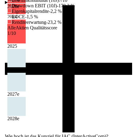
2027
Gewinnkontinuität (10J)
e
7/10
Drawdown EBIT (10J)
-170,2 %
2028
e
Eigenkapitalrendite
-2,2 %
2024
ROCE
-1,5 %
Renditeerwartung
-23,2 %
AlleAktien Qualitätsscore
1
/10
2025
2026
e
2027
e
2028
e
Wie hoch ist das Kursziel für IAC (InterActiveCorp)?