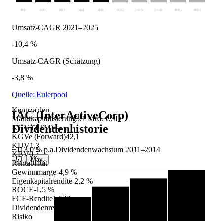
2021
2022
2023
2024
2025
2026
e
2027
e
2028
e
2029
e
2030
e
Umsatz-CAGR 2021–2025
-10,4 %
Umsatz-CAGR (Schätzung)
-3,8 %
Quelle: Eulerpool
Kennzahlen
IAC (InterActiveCorp)
Marktkapitalisierung
3,1 Mrd. USD
Dividendenhistorie
KGV (TTM)
—
KGVe (Forward)
42,1
KUV
1,3
+113,0 %
p.a.
Dividendenwachstum
2011
–
2014
KBV
0,7
5J
Max.
Rentabilität
Gewinnmarge
-4,9 %
Eigenkapitalrendite
-2,2 %
ROCE
-1,5 %
FCF-Rendite
1,5 %
Dividendenrendite
—
Risiko