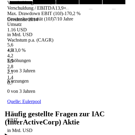
Verschuldung / EBIT
5,1×
Verschuldung / EBITDA
13,9×
2011
2012
2013
2014
2015
Max. Drawdown EBIT (10J)
-170,2 %
Gewinnkontinuität (10J)
7/10 Jahre
Dividende 2014
Umsatz
1.16 USD
in Mrd. USD
Wachstum p.a. (CAGR)
5,6
+113,0 %
4,9
4,2
Erhöhungen
3,5
2,8
3 von 3 Jahren
2,1
1,4
Kürzungen
0,7
0 von 3 Jahren
Quelle: Eulerpool
Häufig gestellte Fragen zur
IAC
EBIT
(InterActiveCorp)
Aktie
in Mrd. USD