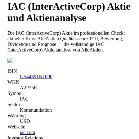
IAC (InterActiveCorp)
Aktie
und Aktienanalyse
Die
IAC (InterActiveCorp)
Aktie im professionellen Check:
aktueller Kurs
, AlleAktien Qualitätsscore 1/10
, Bewertung,
Dividende und Prognose — die vollständige
IAC
(InterActiveCorp)
Aktienanalyse von AlleAktien.
ISIN
US44891N1090
WKN
A2P75E
Symbol
IAC
Sektor
Kommunikation
Währung
USD
Webseite
iac.com
Investor Relations