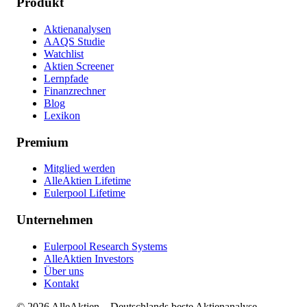
Produkt
Aktienanalysen
AAQS Studie
Watchlist
Aktien Screener
Lernpfade
Finanzrechner
Blog
Lexikon
Premium
Mitglied werden
AlleAktien Lifetime
Eulerpool Lifetime
Unternehmen
Eulerpool Research Systems
AlleAktien Investors
Über uns
Kontakt
©
2026
AlleAktien – Deutschlands beste Aktienanalyse