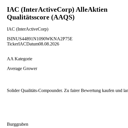
IAC (InterActiveCorp)
AlleAktien
Qualitätsscore (AAQS)
IAC (InterActiveCorp)
ISIN
US44891N1090
WKN
A2P75E
Ticker
IAC
Datum
08.08.2026
AA Kategorie
Average Grower
Solider Qualitäts-Compounder. Zu fairer Bewertung kaufen und lang
Burggraben