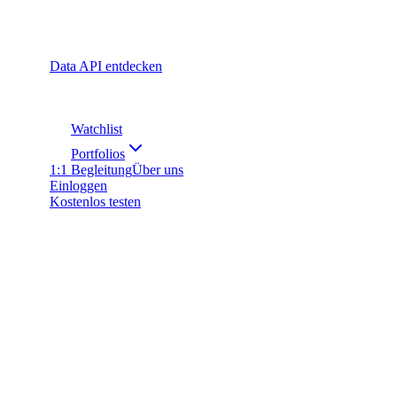
Data API entdecken
Watchlist
Portfolios
1:1 Begleitung
Über uns
Einloggen
Kostenlos testen