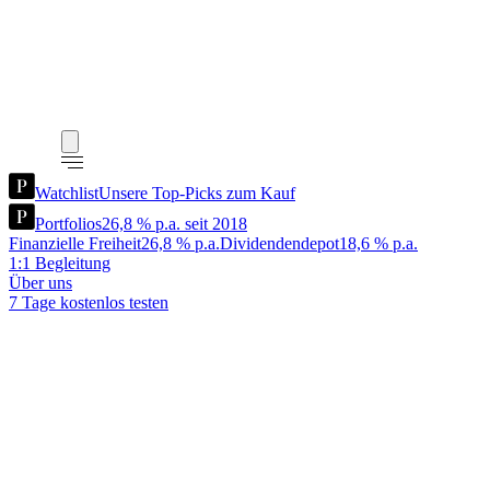
Watchlist
Unsere Top-Picks zum Kauf
Portfolios
26,8 % p.a. seit 2018
Finanzielle Freiheit
26,8 % p.a.
Dividendendepot
18,6 % p.a.
1:1 Begleitung
Über uns
7 Tage kostenlos testen