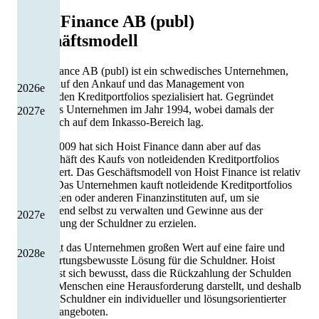
Hoist Finance AB (publ)
Geschäftsmodell
Hoist Finance AB (publ) ist ein schwedisches Unternehmen,
das sich auf den Ankauf und das Management von
2026
e
notleidenden Kreditportfolios spezialisiert hat. Gegründet
wurde das Unternehmen im Jahr 1994, wobei damals der
2027
e
Fokus noch auf dem Inkasso-Bereich lag.
Im Jahr 2009 hat sich Hoist Finance dann aber auf das
Kerngeschäft des Kaufs von notleidenden Kreditportfolios
konzentriert. Das Geschäftsmodell von Hoist Finance ist relativ
einfach: Das Unternehmen kauft notleidende Kreditportfolios
von Banken oder anderen Finanzinstituten auf, um sie
anschließend selbst zu verwalten und Gewinne aus der
2027
e
Rückzahlung der Schuldner zu erzielen.
Dabei legt das Unternehmen großen Wert auf eine faire und
2028
e
verantwortungsbewusste Lösung für die Schuldner. Hoist
Finance ist sich bewusst, dass die Rückzahlung der Schulden
für viele Menschen eine Herausforderung darstellt, und deshalb
wird den Schuldner ein individueller und lösungsorientierter
Umgang angeboten.