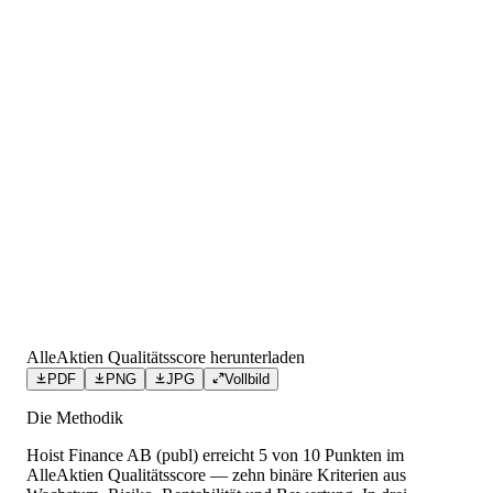
AlleAktien Qualitätsscore herunterladen
PDF
PNG
JPG
Vollbild
Die Methodik
Hoist Finance AB (publ)
erreicht
5
von 10 Punkten
im
AlleAktien Qualitätsscore — zehn binäre Kriterien aus