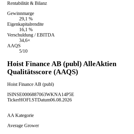
Rentabilität & Bilanz
Gewinnmarge
29,1 %
Eigenkapitalrendite
16,1 %
Verschuldung / EBITDA
34,6×
AAQS
5/10
Hoist Finance AB (publ)
AlleAktien
Qualitätsscore (AAQS)
Hoist Finance AB (publ)
ISIN
SE0006887063
WKN
A14P5E
Ticker
HOFI.ST
Datum
06.08.2026
AA Kategorie
Average Grower