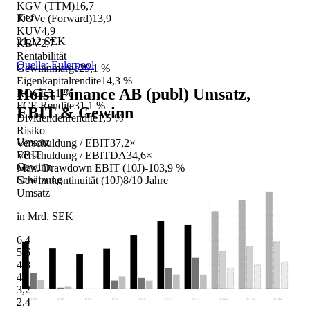
KGV (TTM)
16,7
Tief
KGVe (Forward)
13,9
KUV
4,9
21,12 SEK
KBV
2,7
Rentabilität
Quelle: Eulerpool
Gewinnmarge
29,1 %
Eigenkapitalrendite
14,3 %
Hoist Finance AB (publ)
Umsatz,
ROCE
5,1 %
FCF-Rendite
31,1 %
EBIT & Gewinn
Dividendenrendite
1,5 %
Risiko
Umsatz
Verschuldung / EBIT
37,2×
EBIT
Verschuldung / EBITDA
34,6×
Gewinn
Max. Drawdown EBIT (10J)
-103,9 %
Schätzung
Gewinnkontinuität (10J)
8/10 Jahre
Umsatz
in Mrd. SEK
6,4
5,6
4,8
4
3,2
2,4
2019
2020
2021
2022
2023
2024
2025
2026
e
2027
e
2028
e