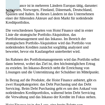
Hoist Finance ist in mehreren Ländern Europas tätig, darunter:
Schweden, Norwegen, Finnland, Dänemark, Deutschland,
2028
e
Spanien und Italien. In diesen Ländern ist das Unternehmen
einer der führenden Akteure auf dem Markt für notleidende
Kreditportfolios.
Die verschiedenen Sparten von Hoist Finance sind in erster
Linie die strategische Portfolio-Akquisition, das
Portfoliomanagement und das Inkasso. Im Bereich der
strategischen Portfolio-Akquisition wird das Portfolio von
notleidenden Krediten zunächst sorgfältig analysiert und
bewertet, bevor ein Kaufangebot unterbreitet wird.
Im Rahmen des Portfoliomanagements wird das Portfolio selbst
dann betreut, wobei das Ziel ist, den höchstmöglichen Ertrag
zu erzielen. Im Inkasso-Bereich steht die Erreichung von
Lösungen und die Unterstützung der Schuldner im Mittelpunkt.
In Bezug auf die Produkte, die Hoist Finance anbietet, gibt es
zwei Hauptkategorien: das Debt Purchasing und das Debt
Servicing. Beim Debt Purchasing geht es um den Ankauf von
notleidenden Kreditportfolios, während beim Debt Servicing
die Verwaltung und das Inkasso der Kredite im Fokus stehen.
Hoist Finance ist in der Lage, eine breite Palette von