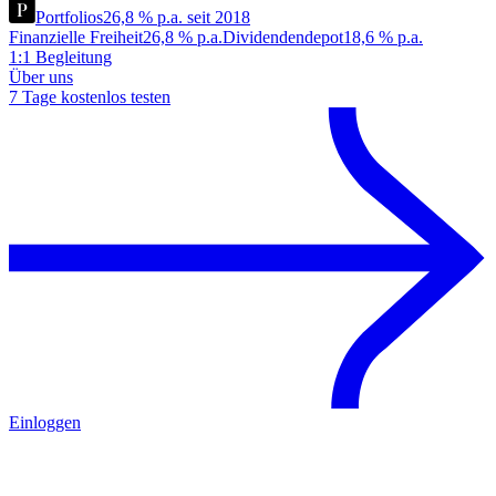
Portfolios
26,8 % p.a. seit 2018
Finanzielle Freiheit
26,8 % p.a.
Dividendendepot
18,6 % p.a.
1:1 Begleitung
Über uns
7 Tage kostenlos testen
Einloggen