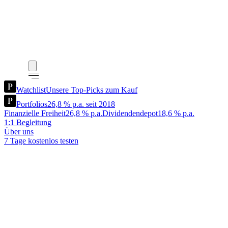
Watchlist
Unsere Top-Picks zum Kauf
Portfolios
26,8 % p.a. seit 2018
Finanzielle Freiheit
26,8 % p.a.
Dividendendepot
18,6 % p.a.
1:1 Begleitung
Über uns
7 Tage kostenlos testen