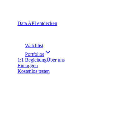
Data API entdecken
Watchlist
Portfolios
1:1 Begleitung
Über uns
Einloggen
Kostenlos testen