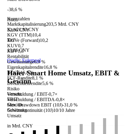
-38,6 %
Kennzahlen
Hoch
Marktkapitalisierung
203,5 Mrd. CNY
Kurs
21,93 CNY
32,36 CNY
KGV (TTM)
10,4
Tief
KGVe (Forward)
10,2
KUV
0,7
19,86 CNY
KBV
1,8
Rentabilität
Quelle: Eulerpool
Gewinnmarge
6,9 %
Eigenkapitalrendite
16,8 %
Haier Smart Home
Umsatz, EBIT &
ROCE
15,8 %
FCF-Rendite
8,1 %
Gewinn
Dividendenrendite
5,6 %
Risiko
Umsatz
Verschuldung / EBIT
-0,7×
EBIT
Verschuldung / EBITDA
-0,8×
Gewinn
Max. Drawdown EBIT (10J)
-31,0 %
Schätzung
Gewinnkontinuität (10J)
10/10 Jahre
Umsatz
in Mrd. CNY