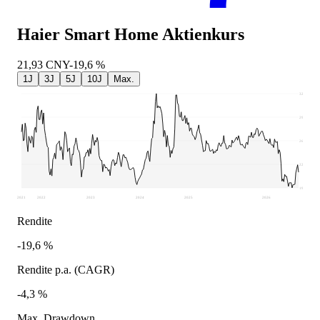
Haier Smart Home
Aktienkurs
21,93
CNY
-19,6 %
1J
3J
5J
10J
Max.
32,36
29,24
26,11
22,99
19,86
2021
2022
2023
2024
2025
2026
Rendite
-19,6 %
Rendite p.a. (CAGR)
-4,3 %
Max. Drawdown