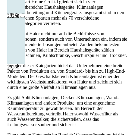
Haier Smart Home Co Ltd gliedert sich in vier
Geschäftsbereiche: Haushaltsgeräte, Klimaanlagen,
Wasseraufbereitung und Küchengeräte. Insgesamt sind in den
2027
e
2028
e
verschiedenen Sparten mehr als 70 verschiedene
Produktkategorien vertreten.
Dabei geht Haier nicht nur auf die Bedürfnisse von
Einzelpersonen, sondern auch von Unternehmen ein, indem sie
maßgeschneiderte Lösungen anbietet. Zu den bekanntesten
Produkten von Haier im Bereich Haushaltsgeräte zählen
Waschmaschinen, Kühlschränke, Geschirrspüler und Trockner.
In jeder dieser Kategorien bietet das Unternehmen eine breite
2028
e
Palette von Produkten an, von Standard- bis hin zu High-End-
Modellen. Der Geschäftsbereich Klimaanlagen ist einer der
wichtigsten Wachstumsfaktoren von Haier und zeichnet sich
durch eine große Vielfalt an Klimaanlagen aus.
Es gibt Split-Klimaanlagen, Decken-Klimaanlagen, Wand-
Klimaanlagen und andere Produkte, um eine angenehme
Raumtemperatur zu gewährleisten. Im Bereich der
Wasseraufbereitung vertreibt Haier sowohl Wasserfilter als
auch Wasserentkalker, die sicherstellen, dass das
Leitungswasser sauber und sicher ist.
Eine weitere Kategorie im Bereich Wasseraufbereitung ist die