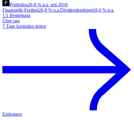
Portfolios
26,8 % p.a. seit 2018
Finanzielle Freiheit
26,8 % p.a.
Dividendendepot
18,6 % p.a.
1:1 Begleitung
Über uns
7 Tage kostenlos testen
Einloggen