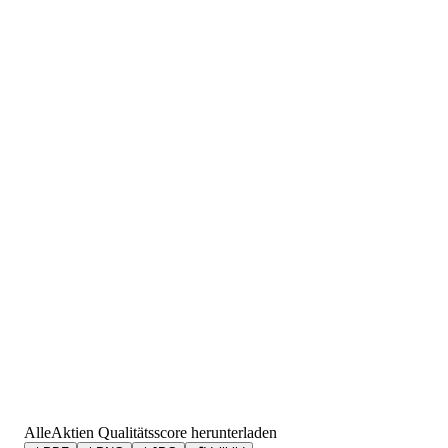
AlleAktien Qualitätsscore herunterladen