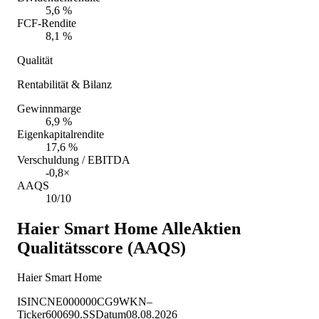
5,6 %
FCF-Rendite
8,1 %
Qualität
Rentabilität & Bilanz
Gewinnmarge
6,9 %
Eigenkapitalrendite
17,6 %
Verschuldung / EBITDA
-0,8×
AAQS
10/10
Haier Smart Home
AlleAktien
Qualitätsscore (AAQS)
Haier Smart Home
ISIN
CNE000000CG9
WKN
–
Ticker
600690.SS
Datum
08.08.2026