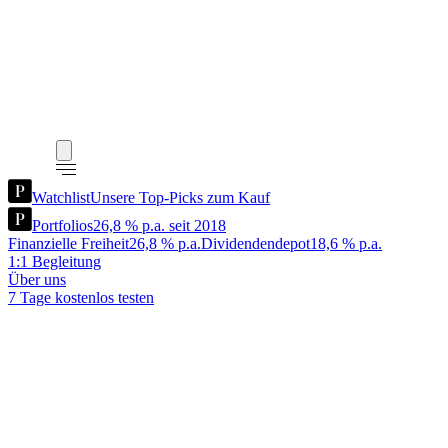
Watchlist
Unsere Top-Picks zum Kauf
Portfolios
26,8 % p.a. seit 2018
Finanzielle Freiheit
26,8 % p.a.
Dividendendepot
18,6 % p.a.
1:1 Begleitung
Über uns
7 Tage kostenlos testen