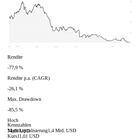
74,01
58,19
42,37
26,54
10,72
2021
2022
2023
2024
2025
2026
Rendite
-77,9 %
Rendite p.a. (CAGR)
-26,1 %
Max. Drawdown
-85,5 %
Hoch
Kennzahlen
Marktkapitalisierung
1,4 Mrd. USD
74,01 USD
Kurs
11,01 USD