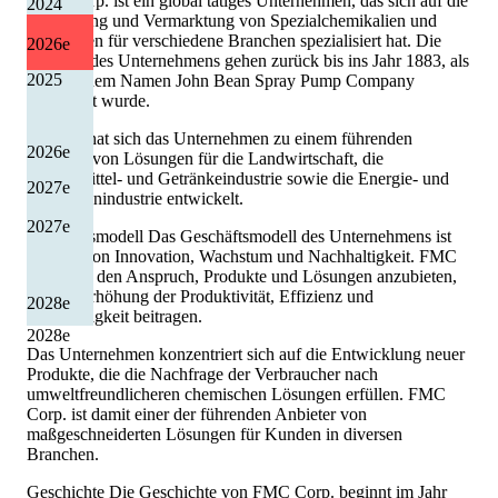
FMC Corp. ist ein global tätiges Unternehmen, das sich auf die
2024
Herstellung und Vermarktung von Spezialchemikalien und
Maschinen für verschiedene Branchen spezialisiert hat. Die
2026
e
Wurzeln des Unternehmens gehen zurück bis ins Jahr 1883, als
2025
es unter dem Namen John Bean Spray Pump Company
gegründet wurde.
Seitdem hat sich das Unternehmen zu einem führenden
2026
e
Anbieter von Lösungen für die Landwirtschaft, die
Lebensmittel- und Getränkeindustrie sowie die Energie- und
2027
e
Mineralienindustrie entwickelt.
2027
e
Geschäftsmodell Das Geschäftsmodell des Unternehmens ist
geprägt von Innovation, Wachstum und Nachhaltigkeit. FMC
Corp. hat den Anspruch, Produkte und Lösungen anzubieten,
die zur Erhöhung der Produktivität, Effizienz und
2028
e
Nachhaltigkeit beitragen.
2028
e
Das Unternehmen konzentriert sich auf die Entwicklung neuer
Produkte, die die Nachfrage der Verbraucher nach
umweltfreundlicheren chemischen Lösungen erfüllen. FMC
Corp. ist damit einer der führenden Anbieter von
maßgeschneiderten Lösungen für Kunden in diversen
Branchen.
Geschichte Die Geschichte von FMC Corp. beginnt im Jahr