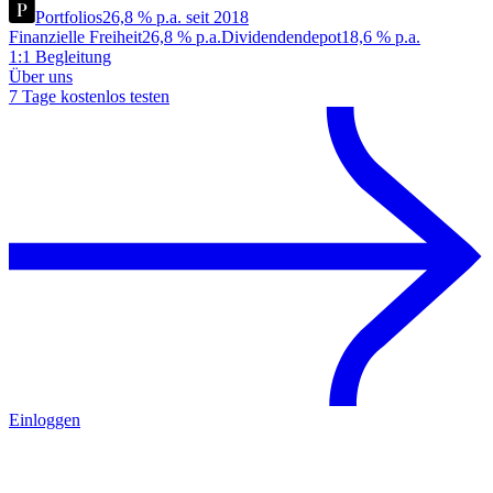
Portfolios
26,8 % p.a. seit 2018
Finanzielle Freiheit
26,8 % p.a.
Dividendendepot
18,6 % p.a.
1:1 Begleitung
Über uns
7 Tage kostenlos testen
Einloggen