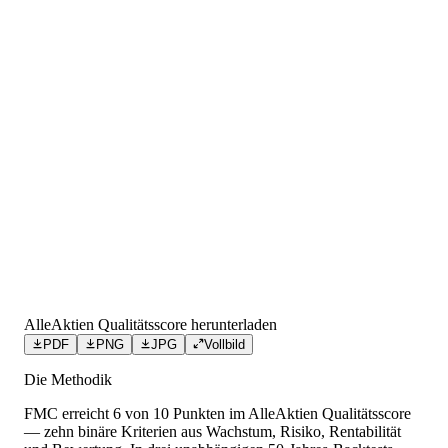
AlleAktien Qualitätsscore herunterladen
PDF
PNG
JPG
Vollbild
Die Methodik
FMC
erreicht
6
von 10 Punkten
im AlleAktien Qualitätsscore
— zehn binäre Kriterien aus Wachstum, Risiko, Rentabilität