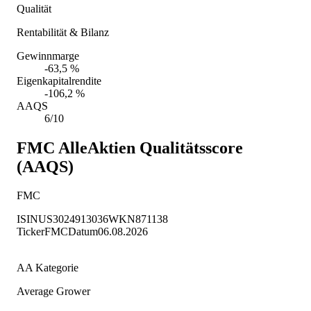
Qualität
Rentabilität & Bilanz
Gewinnmarge
-63,5 %
Eigenkapitalrendite
-106,2 %
AAQS
6/10
FMC
AlleAktien Qualitätsscore
(AAQS)
FMC
ISIN
US3024913036
WKN
871138
Ticker
FMC
Datum
06.08.2026
AA Kategorie
Average Grower