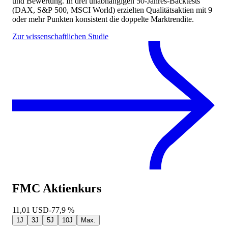
und Bewertung. In drei unabhängigen 50-Jahres-Backtests
(DAX, S&P 500, MSCI World) erzielten Qualitätsaktien mit 9
oder mehr Punkten konsistent die doppelte Marktrendite.
Zur wissenschaftlichen Studie
FMC
Aktienkurs
11,01
USD
-77,9 %
1J
3J
5J
10J
Max.