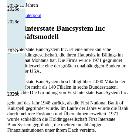
2 von 13 Jahren
2027
e
2026
e
Quelle: Eulerpool
2028
e
First Interstate Bancsystem Inc
Geschäftsmodell
First Interstate BancSystem Inc. ist eine amerikanische
2027
e
Finanzholdinggesellschaft, die ihren Hauptsitz in Billings im
Bundesstaat Montana hat. Die Firma wurde 1971 gegründet
und ist mittlerweile eine der größten unabhängigen Banken im
Westen der USA.
First Interstate BancSystem beschäftigt über 2.000 Mitarbeiter
und betreibt mehr als 140 Filialen in sechs Bundesstaaten.
Geschichte Die Gründung von First Interstate BancSystem Inc.
2028
e
geht auf das Jahr 1948 zurück, als die First National Bank of
Kalispell gegründet wurde. Im Laufe der Jahre wurde die Bank
durch mehrere Fusionen und Übernahmen erweitert. 1971
wurde schließlich die Holdinggesellschaft First Interstate
BancSystem gegründet, die mehrere unabhängige
Finanzinstitutionen unter ihrem Dach vereinte.