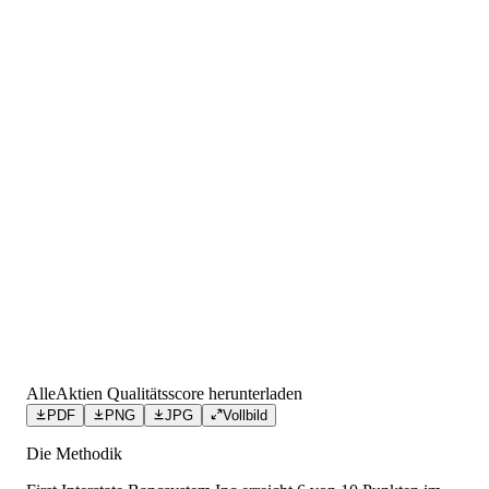
AlleAktien Qualitätsscore herunterladen
PDF
PNG
JPG
Vollbild
Die Methodik