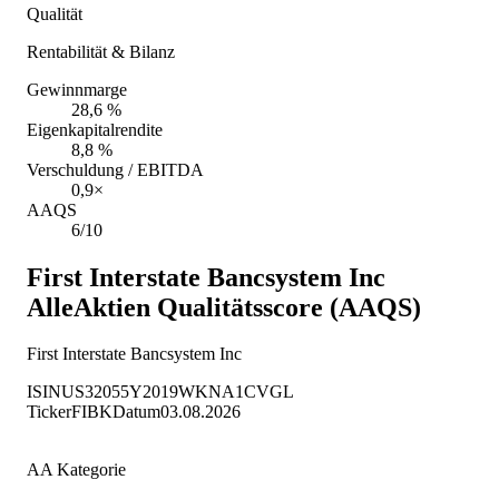
Qualität
Rentabilität & Bilanz
Gewinnmarge
28,6 %
Eigenkapitalrendite
8,8 %
Verschuldung / EBITDA
0,9×
AAQS
6/10
First Interstate Bancsystem Inc
AlleAktien Qualitätsscore (AAQS)
First Interstate Bancsystem Inc
ISIN
US32055Y2019
WKN
A1CVGL
Ticker
FIBK
Datum
03.08.2026
AA Kategorie