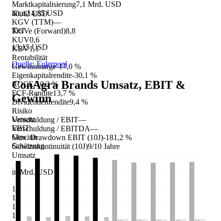
Marktkapitalisierung
7,1 Mrd. USD
Kurs
14,85 USD
40,42 USD
KGV (TTM)
—
Tief
KGVe (Forward)
8,8
KUV
0,6
13,15 USD
KBV
1,1
Rentabilität
Quelle: Eulerpool
Gewinnmarge
-17,0 %
Eigenkapitalrendite
-30,1 %
ConAgra Brands
Umsatz, EBIT &
ROCE
-10,2 %
FCF-Rendite
13,7 %
Gewinn
Dividendenrendite
9,4 %
Risiko
Umsatz
Verschuldung / EBIT
—
EBIT
Verschuldung / EBITDA
—
Gewinn
Max. Drawdown EBIT (10J)
-181,2 %
Schätzung
Gewinnkontinuität (10J)
9/10 Jahre
Umsatz
in Mrd. USD
16
14
12
10