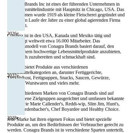
Conagra Brands Inc ist eines der führenden Unternehmen in
der Lebensmittelindustrie mit Hauptsitz in Chicago, USA. Das
Unternehmen wurde 1919 als kleine Fleischerei gegründet und
hat sich im Laufe der Jahre zu einer global agierenden Firma
entwickelt.
2026
e
Conagra ist in den USA, Kanada und Mexiko tätig und
beschäftigt weltweit etwa 16.000 Mitarbeiter. Das
Geschäftsmodell von Conagra Brands basiert darauf, den
Verbrauchern hochwertige Lebensmittelprodukte anzubieten,
die einfach zuzubereiten und schmackhaft sind.
Conagra bietet Produkte aus verschiedenen
Lebensmittelkategorien an, darunter Fertiggerichte,
2027
e
Tiefkühlkost, Fertigsuppen, Snacks, Saucen, Gewürze,
Desserts, Wurstwaren und vieles mehr.
Die verschiedenen Marken von Conagra Brands sind auf
verschiedene Zielgruppen ausgerichtet und umfassen bekannte
Namen wie Marie Callender's, Reddi-wip, Slim Jim, Hunt's,
Orville Redenbacher's, Chef Boyardee und Healthy Choice.
2028
e
Jede Marke hat ihren eigenen Fokus und bietet spezielle
Produkte an, um den Bedürfnissen der Verbraucher gerecht zu
werden. Conagra Brands ist in verschiedene Sparten unterteilt,