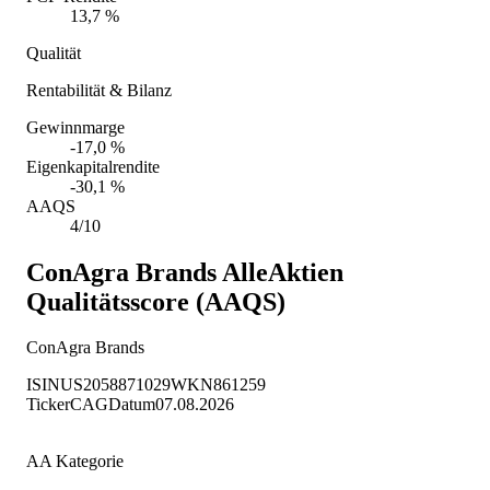
13,7 %
Qualität
Rentabilität & Bilanz
Gewinnmarge
-17,0 %
Eigenkapitalrendite
-30,1 %
AAQS
4/10
ConAgra Brands
AlleAktien
Qualitätsscore (AAQS)
ConAgra Brands
ISIN
US2058871029
WKN
861259
Ticker
CAG
Datum
07.08.2026
AA Kategorie