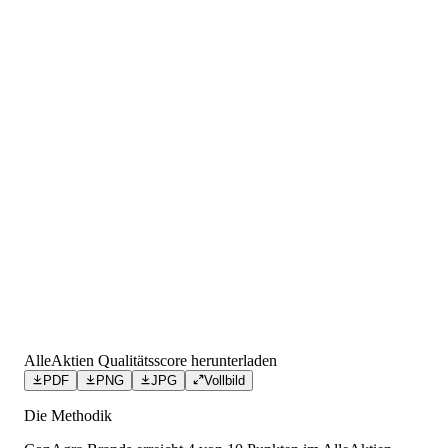
AlleAktien Qualitätsscore herunterladen
PDF
PNG
JPG
Vollbild
Die Methodik