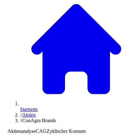
Startseite
Aktien
ConAgra Brands
Aktienanalyse
CAG
Zyklischer Konsum