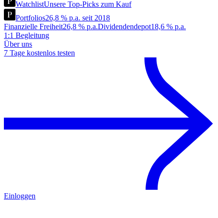
Watchlist
Unsere Top-Picks zum Kauf
Portfolios
26,8 % p.a. seit 2018
Finanzielle Freiheit
26,8 % p.a.
Dividendendepot
18,6 % p.a.
1:1 Begleitung
Über uns
7 Tage kostenlos testen
Einloggen