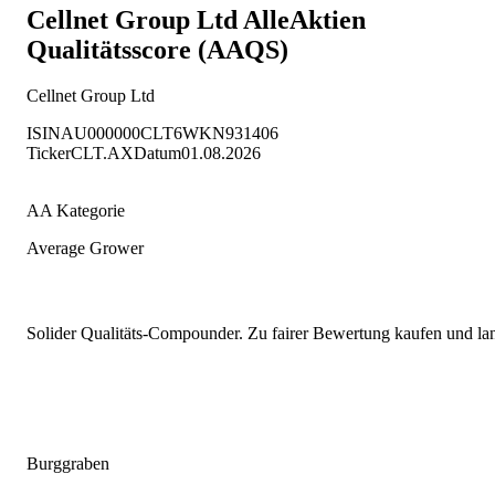
Cellnet Group Ltd
AlleAktien
Qualitätsscore (AAQS)
Cellnet Group Ltd
ISIN
AU000000CLT6
WKN
931406
Ticker
CLT.AX
Datum
01.08.2026
AA Kategorie
Average Grower
Solider Qualitäts-Compounder. Zu fairer Bewertung kaufen und lang
Burggraben