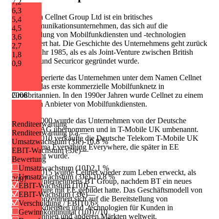
7,2
6,3
Die Firma Cellnet Group Ltd ist ein britisches
5,4
Telekommunikationsunternehmen, das sich auf die
4,5
Bereitstellung von Mobilfunkdiensten und -technologien
3,6
spezialisiert hat. Die Geschichte des Unternehmens geht zurück
2,7
auf das Jahr 1985, als es als Joint-Venture zwischen British
1,8
Telecom und Securicor gegründet wurde.
0,9
Damals operierte das Unternehmen unter dem Namen Cellnet
und war das erste kommerzielle Mobilfunknetz in
2006
Großbritannien. In den 1990er Jahren wurde Cellnet zu einem
führenden Anbieter von Mobilfunkdiensten.
Im Jahr 2000 wurde das Unternehmen von der Deutsche
Renditeerwartung
Telekom AG übernommen und in T-Mobile UK umbenannt.
Renditeerwartung p.a.
—
Im Jahr 2010 verkaufte die Deutsche Telekom T-Mobile UK
Umsatzwachstum (3Je)
-10,8 %
an die Firma Everything Everywhere, die später in EE
EBIT-Wachstum (3Je)
—
umbenannt wurde.
Bewertung
Umsatzwachstum (10J)
2,1 %
Im Jahr 2015 wurde Cellnet wieder zum Leben erweckt, als
Umsatzwachstum (3Je)
-10,8 %
2007
Teil des Unternehmens BT Group, nachdem BT ein neues
EBIT-Wachstum (10J)
—
Joint-Venture mit EE gebildet hatte. Das Geschäftsmodell von
EBIT-Wachstum (3Je)
—
Cellnet konzentriert sich auf die Bereitstellung von
Verschuldung / EBIT
0,6×
Mobilfunkdiensten und -technologien für Kunden in
Gewinnkontinuität (10J)
7/10
Großbritannien und anderen Märkten weltweit.