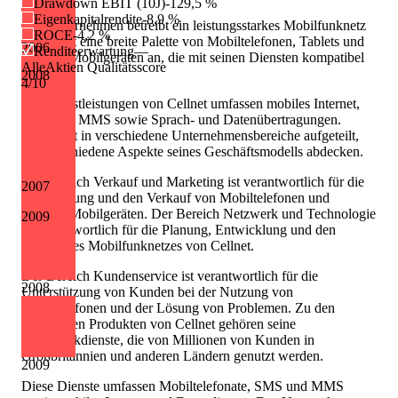
Drawdown EBIT (10J)
-129,5 %
Eigenkapitalrendite
-8,9 %
Das Unternehmen betreibt ein leistungsstarkes Mobilfunknetz
ROCE
-4,2 %
und bietet eine breite Palette von Mobiltelefonen, Tablets und
2006
Renditeerwartung
—
anderen Mobilgeräten an, die mit seinen Diensten kompatibel
AlleAktien Qualitätsscore
sind.
2008
4
/10
Die Dienstleistungen von Cellnet umfassen mobiles Internet,
SMS und MMS sowie Sprach- und Datenübertragungen.
Cellnet ist in verschiedene Unternehmensbereiche aufgeteilt,
die verschiedene Aspekte seines Geschäftsmodells abdecken.
Der Bereich Verkauf und Marketing ist verantwortlich für die
2007
Vermarktung und den Verkauf von Mobiltelefonen und
anderen Mobilgeräten. Der Bereich Netzwerk und Technologie
2009
ist verantwortlich für die Planung, Entwicklung und den
Betrieb des Mobilfunknetzes von Cellnet.
Der Bereich Kundenservice ist verantwortlich für die
2008
Unterstützung von Kunden bei der Nutzung von
Mobiltelefonen und der Lösung von Problemen. Zu den
wichtigsten Produkten von Cellnet gehören seine
Mobilfunkdienste, die von Millionen von Kunden in
Großbritannien und anderen Ländern genutzt werden.
2009
Diese Dienste umfassen Mobiltelefonate, SMS und MMS