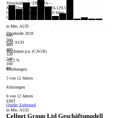
Verschuldung / EBITDA
—
Max. Drawdown EBIT (10J)
-129,5 %
Gewinnkontinuität (10J)
7/10 Jahre
Umsatz
'00
'01
'02
'03
'04
'05
'06
'11
'12
'15
'16
'17
'18
'21
in Mio. AUD
Dividende 2018
640
560
0.01 AUD
480
400
Wachstum p.a. (CAGR)
320
240
-12,5 %
160
80
Erhöhungen
5 von 12 Jahren
Kürzungen
6 von 12 Jahren
EBIT
Quelle: Eulerpool
in Mio. AUD
Cellnet Group Ltd
Geschäftsmodell