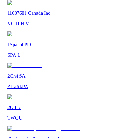
11087681 Canada Inc
VOTI.H.V
1Spatial PLC
SPA.L
2Crsi SA
AL2SI.PA
2U Inc
TWOU