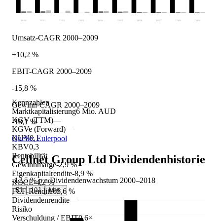
2000
2001
2002
2003
2004
2005
2006
2007
2008
2009
Umsatz-CAGR 2000–2009
+10,2 %
EBIT-CAGR 2000–2009
-15,8 %
Kennzahlen
Gewinn-CAGR 2000–2009
Marktkapitalisierung
6 Mio. AUD
KGV (TTM)
—
-18,1 %
KGVe (Forward)
—
KUV
0,1
Quelle: Eulerpool
KBV
0,3
Rentabilität
Cellnet Group Ltd
Dividendenhistorie
Gewinnmarge
-2,9 %
Eigenkapitalrendite
-8,9 %
-12,5 %
p.a.
Dividendenwachstum
2000
–
2018
ROCE
-4,2 %
5J
10J
Max.
FCF-Rendite
65,6 %
Dividendenrendite
—
Risiko
Verschuldung / EBIT
0,6×