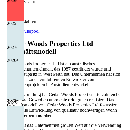
2026
e
10 von 13 Jahren
Kürzungen
2 von 13 Jahren
2025
Quelle: Eulerpool
Cedar Woods Properties Ltd
2027
e
Geschäftsmodell
2026
e
Cedar Woods Properties Ltd ist ein australisches
Immobilienunternehmen, das 1987 gegründet wurde und
seinen Hauptsitz in West Perth hat. Das Unternehmen hat sich
inzwischen zu einem führenden Entwickler von
Immobilienprojekten in Australien entwickelt.
Seit der Gründung hat Cedar Woods Properties Ltd zahlreiche
Wohn- und Gewerbebauprojekte erfolgreich realisiert. Das
2028
e
2027
e
Geschäftsmodell von Cedar Woods Properties Ltd fokussiert
sich auf die Entwicklung von qualitativ hochwertigen Wohn-
und Gewerbeimmobilien.
Dabei legt das Unternehmen großen Wert auf die Verwendung