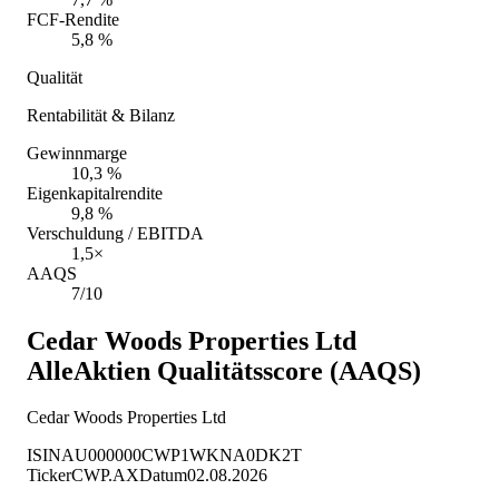
FCF-Rendite
5,8 %
Qualität
Rentabilität & Bilanz
Gewinnmarge
10,3 %
Eigenkapitalrendite
9,8 %
Verschuldung / EBITDA
1,5×
AAQS
7/10
Cedar Woods Properties Ltd
AlleAktien Qualitätsscore (AAQS)
Cedar Woods Properties Ltd
ISIN
AU000000CWP1
WKN
A0DK2T
Ticker
CWP.AX
Datum
02.08.2026