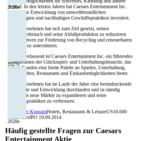
Einkaufsmöglichkeiten für Souvenirs, Kleidung und andere
Artikel. In den letzten Jahren hat Caesars Entertainment Inc.
2026
e
auch in die Entwicklung von umweltfreundlichen
Technologien und nachhaltigen Geschäftspraktiken investiert.
Das Unternehmen hat sich zum Ziel gesetzt, seinen
Energieverbrauch und seine Abfallproduktion zu reduzieren
und Initiativen zur Förderung von Recycling und erneuerbaren
Energien zu unterstützen.
Zusammenfassend ist Caesars Entertainment Inc. ein führendes
Unternehmen der Glücksspiel- und Unterhaltungsbranche, das
2027
e
seinen Kunden eine breite Palette an Spielen, Unterhaltung,
Unterkünften, Restaurants und Einkaufsmöglichkeiten bietet.
Das Unternehmen hat im Laufe der Jahre eine beeindruckende
Geschichte und Entwicklung durchlaufen und ist ständig
bemüht, in neue Märkte zu expandieren und seine
Geschäftspraktiken zu verbessern.
Zyklischer Konsum
Hotels, Restaurants & Leisure
US
18.600
Mitarbeiter
IPO
19.09.2014
2028
e
Häufig gestellte Fragen zur
Caesars
Entertainment
Aktie