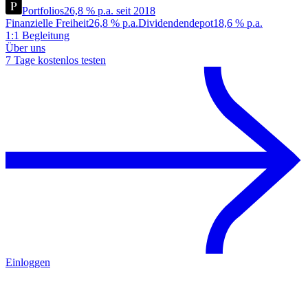
Portfolios
26,8 % p.a. seit 2018
Finanzielle Freiheit
26,8 % p.a.
Dividendendepot
18,6 % p.a.
1:1 Begleitung
Über uns
7 Tage kostenlos testen
Einloggen