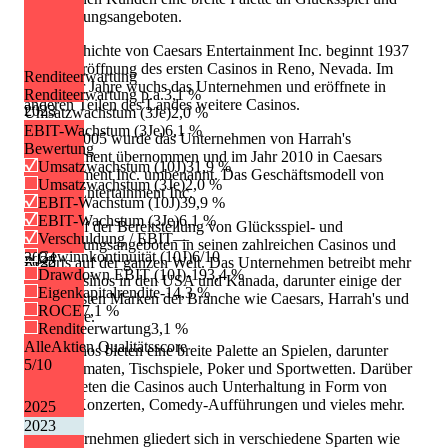
Unterhaltungsangeboten.
Die Geschichte von Caesars Entertainment Inc. beginnt 1937
mit der Eröffnung des ersten Casinos in Reno, Nevada. Im
Renditeerwartung
Laufe der Jahre wuchs das Unternehmen und eröffnete in
Renditeerwartung p.a.
3,1 %
anderen Teilen des Landes weitere Casinos.
2023
Umsatzwachstum (3Je)
2,0 %
EBIT-Wachstum (3Je)
6,1 %
Im Jahr 2005 wurde das Unternehmen von Harrah's
Bewertung
Entertainment übernommen und im Jahr 2010 in Caesars
Umsatzwachstum (10J)
31,9 %
Entertainment Inc. umbenannt. Das Geschäftsmodell von
Umsatzwachstum (3Je)
2,0 %
Caesars Entertainment Inc.
EBIT-Wachstum (10J)
39,9 %
EBIT-Wachstum (3Je)
6,1 %
basiert auf der Bereitstellung von Glücksspiel- und
Verschuldung / EBIT
—
Unterhaltungsangeboten in seinen zahlreichen Casinos und
Gewinnkontinuität (10J)
6/10
2024
2022
Resorts auf der ganzen Welt. Das Unternehmen betreibt mehr
Drawdown EBIT (10J)
-193,4 %
als 50 Casinos in den USA und Kanada, darunter einige der
Eigenkapitalrendite
-14,3 %
bekanntesten Marken der Branche wie Caesars, Harrah's und
ROCE
7,1 %
Horseshoe.
Renditeerwartung
3,1 %
AlleAktien Qualitätsscore
Die Casinos bieten eine breite Palette an Spielen, darunter
5
/10
Spielautomaten, Tischspiele, Poker und Sportwetten. Darüber
hinaus bieten die Casinos auch Unterhaltung in Form von
Shows, Konzerten, Comedy-Aufführungen und vieles mehr.
2025
2023
Das Unternehmen gliedert sich in verschiedene Sparten wie