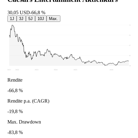
30,05
USD
-66,8 %
1J
3J
5J
10J
Max.
115,48
91,29
67,1
42,91
18,73
2021
2022
2023
2024
2025
2026
Rendite
-66,8 %
Rendite p.a. (CAGR)
-19,8 %
Max. Drawdown
-83,8 %