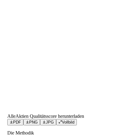
AlleAktien Qualitätsscore herunterladen
PDF
PNG
JPG
Vollbild
Die Methodik