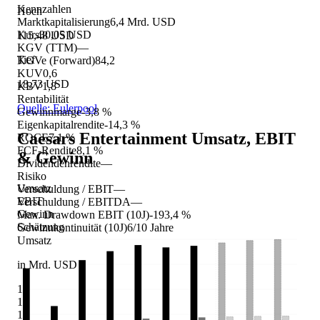
Kennzahlen
Hoch
Marktkapitalisierung
6,4 Mrd. USD
Kurs
30,05 USD
115,48 USD
KGV (TTM)
—
Tief
KGVe (Forward)
84,2
KUV
0,6
18,73 USD
KBV
1,8
Rentabilität
Quelle: Eulerpool
Gewinnmarge
-3,8 %
Eigenkapitalrendite
-14,3 %
Caesars Entertainment
Umsatz, EBIT
ROCE
7,1 %
FCF-Rendite
8,1 %
& Gewinn
Dividendenrendite
—
Risiko
Umsatz
Verschuldung / EBIT
—
EBIT
Verschuldung / EBITDA
—
Gewinn
Max. Drawdown EBIT (10J)
-193,4 %
Schätzung
Gewinnkontinuität (10J)
6/10 Jahre
Umsatz
in Mrd. USD
16
14
12