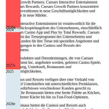
Caesars Growth Partners, Caesars Interactive Entertainment
und Caesars Rewards. Caesars Growth Partners konzentriert
sich auf Investitionen in neue Geschäftsmöglichkeiten und
Expansion in neue Märkte.
Caesars Interactive Entertainment ist verantwortlich für die
2026
e
Online-Glücksspielangebote des Unternehmens, einschließlich
2024
der Caesars Casino App und Play by Total Rewards. Caesars
Rewards ist das Treueprogramm des Unternehmens und
belohnt Kunden für ihre Treue mit speziellen Angeboten und
Vergünstigungen in den Casinos und Resorts des
Unternehmens.
Zu den Produkten und Dienstleistungen, die von Caesars
Entertainment Inc. angeboten werden, gehören Casino-Spiele,
2027
e
Unterhaltung, Unterkunft, Restaurants und
Einkaufsmöglichkeiten.
2025
Die Casinos und Resorts verfügen über eine Vielzahl von
Hotels und Unterkünften mit unterschiedlichen Preisklassen,
um den Bedürfnissen verschiedener Kunden gerecht zu
werden. Die Restaurants bieten eine breite Palette an Küchen,
von gehobener Küche bis hin zu Fast-Food-Optionen.
2028
e
Darüber hinaus bieten die Casinos und Resorts auch