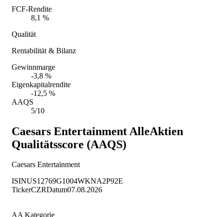
FCF-Rendite
8,1 %
Qualität
Rentabilität & Bilanz
Gewinnmarge
-3,8 %
Eigenkapitalrendite
-12,5 %
AAQS
5/10
Caesars Entertainment
AlleAktien
Qualitätsscore (AAQS)
Caesars Entertainment
ISIN
US12769G1004
WKN
A2P92E
Ticker
CZR
Datum
07.08.2026
AA Kategorie