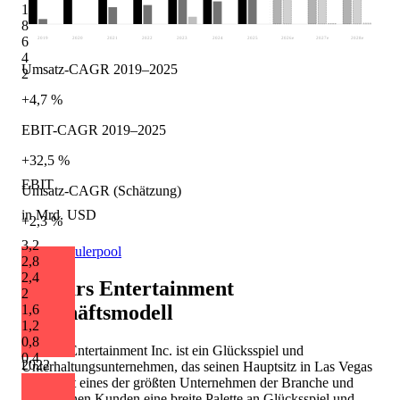
10
8
6
2019
2020
2021
2022
2023
2024
2025
2026
e
2027
e
2028
e
4
Umsatz-CAGR 2019–2025
2
+4,7 %
EBIT-CAGR 2019–2025
+32,5 %
EBIT
Umsatz-CAGR (Schätzung)
in Mrd. USD
+2,3 %
3,2
Quelle: Eulerpool
2,8
2,4
Caesars Entertainment
2
Geschäftsmodell
1,6
1,2
0,8
Caesars Entertainment Inc. ist ein Glücksspiel und
0,4
2022
Unterhaltungsunternehmen, das seinen Hauptsitz in Las Vegas
hat. Es ist eines der größten Unternehmen der Branche und
bietet seinen Kunden eine breite Palette an Glücksspiel und