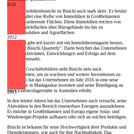
wird.
6
/10
In der Immobilienbranche ist Bisichi auch stark aktiv. Es besitzt
und verwaltet eine Reihe von Immobilien in Großbritannien
und sehr variierende Flächen. Diese Immobilien reichen von
Einzelhandelsflächen über Bürogebäude bis hin zu
Wohnimmobilien und Agrarflächen.
2012
Die Firma gibt seit kurzer zeit ein Immobilienmagazin heraus,
dem "The Bisichi Quarterly". Darin berichtet das Unternehmen
über die Aktivitäten, Entwicklungen und Erfolge auf dem
Immobilienmarkt.
In beiden Geschäftsfeldern sieht Bisichi stets nach
Möglichkeiten, um zu wachsen und weitere Investitionen zu
tätigen. So hat das Unternehmen im Jahr 2016 in eine neue
Kohlemine in Madagaskar investiert und seine Beteiligung an
einer Eisenerzlagerstätte in Australien erhöht.
2013
In den letzten Jahren hat das Unternehmen auch versucht, seine
Aktivitäten in den Bereich erneuerbare Energien auszudehnen.
Es möchte in Großbritannien und Europa eigene Solar- und
Windenergie-Projekte aufbauen oder sich an solchen beteiligen.
Bisichi ist bekannt für seine Hochwertigkeit ihrer Produkte und
Dienstleistungen, wie auch für ihre Nachhaltigkeit. Das