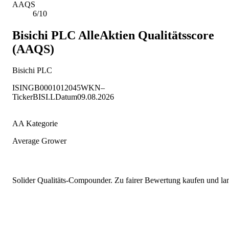
AAQS
6/10
Bisichi PLC
AlleAktien Qualitätsscore
(AAQS)
Bisichi PLC
ISIN
GB0001012045
WKN
–
Ticker
BISI.L
Datum
09.08.2026
AA Kategorie
Average Grower
Solider Qualitäts-Compounder. Zu fairer Bewertung kaufen und lang