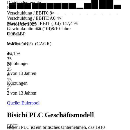
Dividendenrendite
—
Risiko
Verschuldung / EBIT
0,8×
'11
'12
'13
'14
'15
'16
'17
'18
'19
'20
'22
'23
'24
'25
'26
Verschuldung / EBITDA
0,4×
Max. Drawdown EBIT (10J)
-147,4 %
Dividende 2025
Gewinnkontinuität (10J)
8/10 Jahre
0.07 GBP
Umsatz
Wachstum p.a. (CAGR)
in Mio. GBP
+4,1 %
40
35
Erhöhungen
30
25
2 von 13 Jahren
20
15
Kürzungen
10
5
2 von 13 Jahren
Quelle: Eulerpool
Bisichi PLC
Geschäftsmodell
EBIT
Bisichi PLC ist ein britisches Unternehmen, das 1910