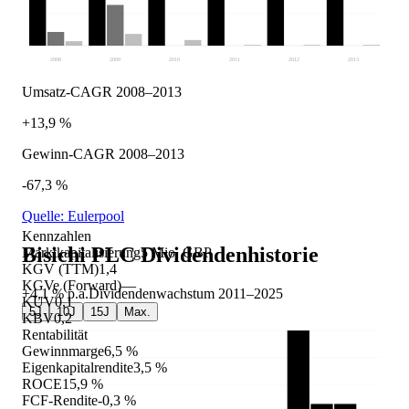
2008
2009
2010
2011
2012
2013
Umsatz-CAGR 2008–2013
+13,9 %
Gewinn-CAGR 2008–2013
-67,3 %
Quelle: Eulerpool
Kennzahlen
Bisichi PLC
Dividendenhistorie
Marktkapitalisierung
5 Mio. GBP
KGV (TTM)
1,4
KGVe (Forward)
—
+4,1 %
p.a.
Dividendenwachstum
2011
–
2025
KUV
0,1
5J
10J
15J
Max.
KBV
0,2
Rentabilität
Gewinnmarge
6,5 %
Eigenkapitalrendite
3,5 %
ROCE
15,9 %
FCF-Rendite
-0,3 %