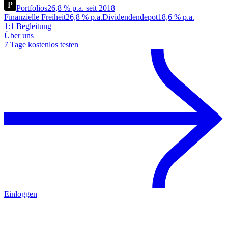
Portfolios
26,8 % p.a. seit 2018
Finanzielle Freiheit
26,8 % p.a.
Dividendendepot
18,6 % p.a.
1:1 Begleitung
Über uns
7 Tage kostenlos testen
Einloggen