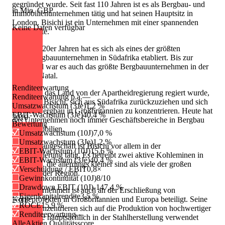
gegründet wurde. Seit fast 110 Jahren ist es als Bergbau- und
in Mio. GBP
Immobilienunternehmen tätig und hat seinen Hauptsitz in
London. Bisichi ist ein Unternehmen mit einer spannenden
Keine Daten verfügbar
Geschichte.
In den 1920er Jahren hat es sich als eines der größten
Kohlebergbauunternehmen in Südafrika etabliert. Bis zur
Apartheid war es auch das größte Bergbauunternehmen in der
Provinz Natal.
Renditeerwartung
Nachdem das Land von der Apartheidregierung regiert wurde,
Renditeerwartung p.a.
—
entschied Bisichi, sich aus Südafrika zurückzuziehen und sich
Umsatzwachstum (3Je)
1,2 %
auf den Bergbau in Großbritannien zu konzentrieren. Heute hat
EBIT-Wachstum (3Je)
40,4 %
2010
das Unternehmen noch immer Geschäftsbereiche in Bergbau
Bewertung
und Immobilien.
Umsatzwachstum (10J)
7,0 %
Umsatzwachstum (3Je)
1,2 %
Im Bergbaugeschäft ist Bisichi vor allem in der
EBIT-Wachstum (10J)
15,6 %
Kohleförderung tätig. Es betreibt zwei aktive Kohleminen in
EBIT-Wachstum (3Je)
40,4 %
Südwales, die allerdings kleiner sind als viele der großen
Verschuldung / EBIT
0,8×
Minen in der Region.
Gewinnkontinuität (10J)
8/10
Drawdown EBIT (10J)
-147,4 %
Das Unternehmen ist auch an der Erschließung von
Eigenkapitalrendite
3,5 %
Kohleprojekten in Großbritannien und Europa beteiligt. Seine
2011
ROCE
15,9 %
Minen konzentrieren sich auf die Produktion von hochwertiger
Renditeerwartung
—
Kohle, die hauptsächlich in der Stahlherstellung verwendet
AlleAktien Qualitätsscore