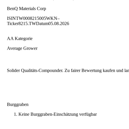
BenQ Materials Corp
ISIN
TW0008215005
WKN
–
Ticker
8215.TW
Datum
05.08.2026
AA Kategorie
Average Grower
Solider Qualitäts-Compounder. Zu fairer Bewertung kaufen und lang
Burggraben
Keine Burggraben-Einschätzung verfügbar