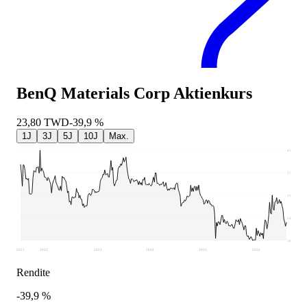
BenQ Materials Corp
Aktienkurs
23,80
TWD
-39,9 %
1J
3J
5J
10J
Max.
43,5
37,33
31,15
24,98
18,8
2021
2022
2023
2024
2025
2026
Rendite
-39,9 %