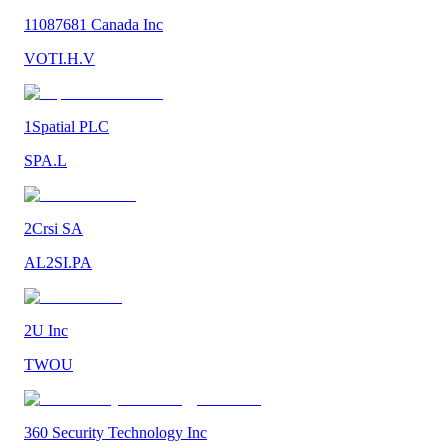
11087681 Canada Inc
VOTI.H.V
1Spatial PLC
SPA.L
2Crsi SA
AL2SI.PA
2U Inc
TWOU
360 Security Technology Inc