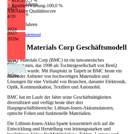
ROCE
-2,5 %
6 von 13 Jahren
Renditeerwartung
-100,0 %
2023
AlleAktien Qualitätsscore
Kürzungen
4
/10
7 von 13 Jahren
2024
2025
Quelle: Eulerpool
2026
e
BenQ Materials Corp
Geschäftsmodell
BenQ Materials Corp (BMC) ist ein taiwanesisches
2025
Unternehmen, das 1998 als Tochtergesellschaft von BenQ
gegründet wurde. Mit Hauptsitz in Taipeh ist BMC heute ein
2026
e
führender Anbieter von hochwertigen Materialien und
Lösungen für eine Vielzahl von Branchen, darunter Elektronik,
Optik, Kommunikation, Textilien und Automobil.
BMC hat im Laufe der Jahre seine Geschäftstätigkeiten
diversifiziert und verfügt heute über drei
Hauptgeschäftsbereiche: Lithium-Ionen-Akkumulatoren,
optische Folien und funktionelle Materialien.
Die Lithium-Ionen-Akku-Sparte konzentriert sich auf die
Entwicklung und Herstellung von leistungsstarken und