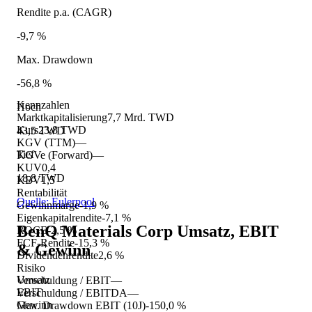
Rendite p.a. (CAGR)
-9,7 %
Max. Drawdown
-56,8 %
Kennzahlen
Hoch
Marktkapitalisierung
7,7 Mrd. TWD
Kurs
23,8 TWD
43,5 TWD
KGV (TTM)
—
Tief
KGVe (Forward)
—
KUV
0,4
18,8 TWD
KBV
1,5
Rentabilität
Quelle: Eulerpool
Gewinnmarge
-1,9 %
Eigenkapitalrendite
-7,1 %
BenQ Materials Corp
Umsatz, EBIT
ROCE
-2,5 %
FCF-Rendite
-15,3 %
& Gewinn
Dividendenrendite
2,6 %
Risiko
Umsatz
Verschuldung / EBIT
—
EBIT
Verschuldung / EBITDA
—
Gewinn
Max. Drawdown EBIT (10J)
-150,0 %