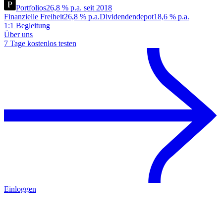
Portfolios
26,8 % p.a. seit 2018
Finanzielle Freiheit
26,8 % p.a.
Dividendendepot
18,6 % p.a.
1:1 Begleitung
Über uns
7 Tage kostenlos testen
Einloggen