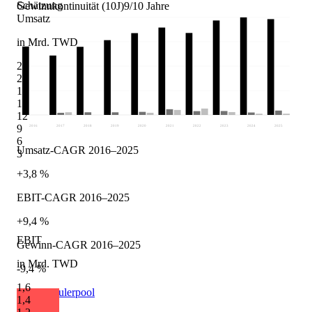
Schätzung
Gewinnkontinuität (10J)
9/10 Jahre
Umsatz
in Mrd. TWD
24
21
18
15
12
9
2016
2017
2018
2019
2020
2021
2022
2023
2024
2025
6
Umsatz-CAGR 2016–2025
3
+3,8 %
EBIT-CAGR 2016–2025
+9,4 %
EBIT
Gewinn-CAGR 2016–2025
in Mrd. TWD
-9,4 %
1,6
Quelle: Eulerpool
1,4