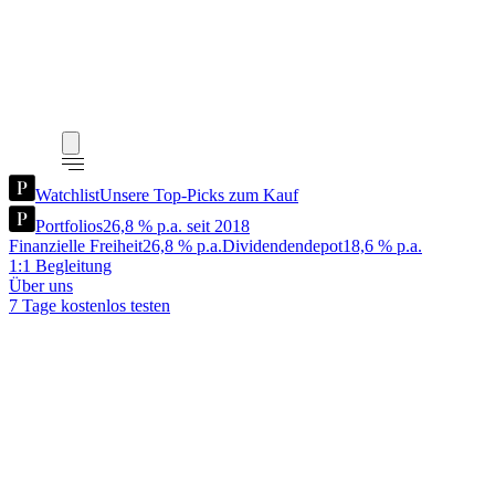
Watchlist
Unsere Top-Picks zum Kauf
Portfolios
26,8 % p.a. seit 2018
Finanzielle Freiheit
26,8 % p.a.
Dividendendepot
18,6 % p.a.
1:1 Begleitung
Über uns
7 Tage kostenlos testen