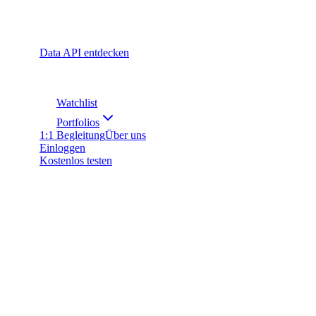
Data API entdecken
Watchlist
Portfolios
1:1 Begleitung
Über uns
Einloggen
Kostenlos testen