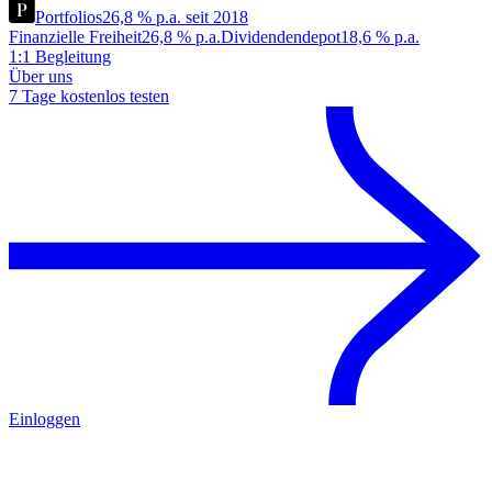
Portfolios
26,8 % p.a. seit 2018
Finanzielle Freiheit
26,8 % p.a.
Dividendendepot
18,6 % p.a.
1:1 Begleitung
Über uns
7 Tage kostenlos testen
Einloggen