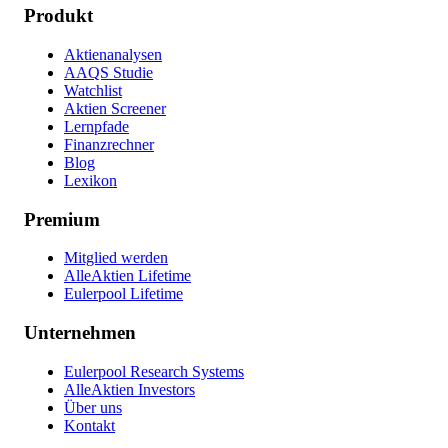
Produkt
Aktienanalysen
AAQS Studie
Watchlist
Aktien Screener
Lernpfade
Finanzrechner
Blog
Lexikon
Premium
Mitglied werden
AlleAktien Lifetime
Eulerpool Lifetime
Unternehmen
Eulerpool Research Systems
AlleAktien Investors
Über uns
Kontakt