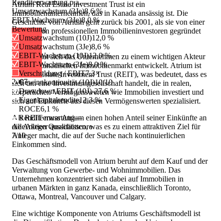
Renditeerwartung p.a.
—
Atrium Real Estate Investment Trust ist ein
Umsatzwachstum (3Je)
8,6 %
Immobilienunternehmen, das in Kanada ansässig ist. Die
EBIT-Wachstum (3Je)
8,0 %
Geschichte von Atrium geht zurück bis 2001, als sie von einer
Bewertung
Gruppe von professionellen Immobilieninvestoren gegründet
Umsatzwachstum (10J)
12,0 %
wurde.
Umsatzwachstum (3Je)
8,6 %
EBIT-Wachstum (10J)
12,0 %
Seitdem hat sich das Unternehmen zu einem wichtigen Akteur
EBIT-Wachstum (3Je)
8,0 %
auf dem kanadischen Immobilienmarkt entwickelt. Atrium ist
Verschuldung / EBIT
7,3×
ein Real Estate Investment Trust (REIT), was bedeutet, dass es
2007
Gewinnkontinuität (10J)
10/10
sich um eine Investmentgesellschaft handelt, die in realen,
Drawdown EBIT (10J)
-27,6 %
körperlichen Vermögenswerten wie Immobilien investiert und
Eigenkapitalrendite
12,3 %
sich auf Einkünfte aus diesen Vermögenswerten spezialisiert.
ROCE
6,1 %
Als REIT muss Atrium einen hohen Anteil seiner Einkünfte an
Renditeerwartung
—
die Anleger ausschütten, was es zu einem attraktiven Ziel für
AlleAktien Qualitätsscore
Anleger macht, die auf der Suche nach kontinuierlichen
7
/10
Einkommen sind.
Das Geschäftsmodell von Atrium beruht auf dem Kauf und der
Verwaltung von Gewerbe- und Wohnimmobilien. Das
Unternehmen konzentriert sich dabei auf Immobilien in
urbanen Märkten in ganz Kanada, einschließlich Toronto,
Ottawa, Montreal, Vancouver und Calgary.
Eine wichtige Komponente von Atriums Geschäftsmodell ist