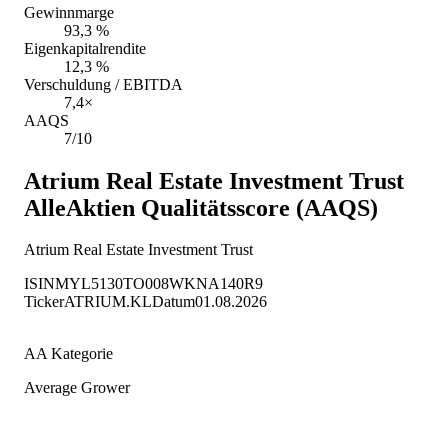
Gewinnmarge
93,3 %
Eigenkapitalrendite
12,3 %
Verschuldung / EBITDA
7,4×
AAQS
7/10
Atrium Real Estate Investment Trust
AlleAktien Qualitätsscore (AAQS)
Atrium Real Estate Investment Trust
ISIN
MYL5130TO008
WKN
A140R9
Ticker
ATRIUM.KL
Datum
01.08.2026
AA Kategorie
Average Grower