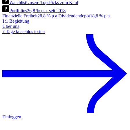
Watchlist
Unsere Top-Picks zum Kauf
Portfolios
26,8 % p.a. seit 2018
Finanzielle Freiheit
26,8 % p.a.
Dividendendepot
18,6 % p.a.
1:1 Begleitung
Über uns
7 Tage kostenlos testen
Einloggen