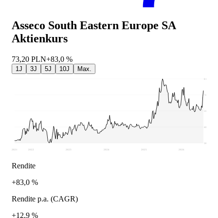
Asseco South Eastern Europe SA
Aktienkurs
73,20
PLN
+83,0 %
1J
3J
5J
10J
Max.
81
70,33
59,65
48,97
38,3
2021
2022
2023
2024
2025
2026
Rendite
+83,0 %
Rendite p.a. (CAGR)
+12,9 %