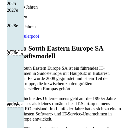
2025
11 von 13 Jahren
2027
e
Kürzungen
2028
e
1 von 13 Jahren
Quelle: Eulerpool
Asseco South Eastern Europe SA
2026
e
Geschäftsmodell
Asseco South Eastern Europe SA ist ein führendes IT-
Unternehmen in Südosteuropa mit Hauptsitz in Bukarest,
Rumänien. Es wurde 2008 gegründet und ist ein Teil der
Asseco-Gruppe, die inzwischen zu den größten
Softwareherstellern Europas gehört.
Die Geschichte des Unternehmens geht auf die 1990er Jahre
zurück, als es als kleines rumänisches IT-Start-up namens
2027
e
SIVECO RO entstand. Im Laufe der Jahre hat es sich zu einem
der wichtigsten Software- und IT-Service-Unternehmen in
Südosteuropa entwickelt.