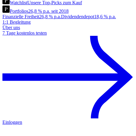
Watchlist
Unsere Top-Picks zum Kauf
Portfolios
26,8 % p.a. seit 2018
Finanzielle Freiheit
26,8 % p.a.
Dividendendepot
18,6 % p.a.
1:1 Begleitung
Über uns
7 Tage kostenlos testen
Einloggen