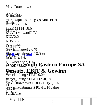
Max. Drawdown
-29,9 %
Kennzahlen
Marktkapitalisierung
3,8 Mrd. PLN
Hoch
Kurs
73,2 PLN
KGV (TTM)
18,6
81 PLN
KGVe (Forward)
17,1
KUV
2,2
Tief
KBV
3,5
Rentabilität
38,3 PLN
Gewinnmarge
12,0 %
Eigenkapitalrendite
18,5 %
Quelle: Eulerpool
ROCE
14,1 %
FCF-Rendite
2,9 %
Asseco South Eastern Europe SA
Dividendenrendite
2,4 %
Umsatz, EBIT & Gewinn
Risiko
Verschuldung / EBIT
-0,2×
Verschuldung / EBITDA
-0,1×
Umsatz
Max. Drawdown EBIT (10J)
-1,1 %
EBIT
Gewinnkontinuität (10J)
10/10 Jahre
Gewinn
Umsatz
Schätzung
in Mrd. PLN