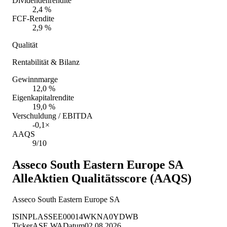
Dividendenrendite
2,4 %
FCF-Rendite
2,9 %
Qualität
Rentabilität & Bilanz
Gewinnmarge
12,0 %
Eigenkapitalrendite
19,0 %
Verschuldung / EBITDA
-0,1×
AAQS
9/10
Asseco South Eastern Europe SA
AlleAktien Qualitätsscore (AAQS)
Asseco South Eastern Europe SA
ISIN
PLASSEE00014
WKN
A0YDWB
Ticker
ASE.WA
Datum
02.08.2026