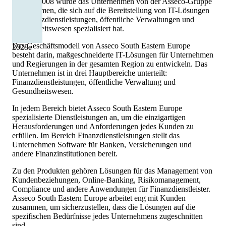
Im Jahr 2008 wurde das Unternehmen von der Asseco-Gruppe
übernommen, die sich auf die Bereitstellung von IT-Lösungen
für Finanzdienstleistungen, öffentliche Verwaltungen und
Gesundheitswesen spezialisiert hat.
Das Geschäftsmodell von Asseco South Eastern Europe
2028
e
besteht darin, maßgeschneiderte IT-Lösungen für Unternehmen
und Regierungen in der gesamten Region zu entwickeln. Das
Unternehmen ist in drei Hauptbereiche unterteilt:
Finanzdienstleistungen, öffentliche Verwaltung und
Gesundheitswesen.
In jedem Bereich bietet Asseco South Eastern Europe
spezialisierte Dienstleistungen an, um die einzigartigen
Herausforderungen und Anforderungen jedes Kunden zu
erfüllen. Im Bereich Finanzdienstleistungen stellt das
Unternehmen Software für Banken, Versicherungen und
andere Finanzinstitutionen bereit.
Zu den Produkten gehören Lösungen für das Management von
Kundenbeziehungen, Online-Banking, Risikomanagement,
Compliance und andere Anwendungen für Finanzdienstleister.
Asseco South Eastern Europe arbeitet eng mit Kunden
zusammen, um sicherzustellen, dass die Lösungen auf die
spezifischen Bedürfnisse jedes Unternehmens zugeschnitten
sind.