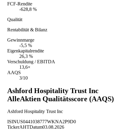
FCF-Rendite
-628,8 %
Qualität
Rentabilität & Bilanz
Gewinnmarge
-5,5 %
Eigenkapitalrendite
26,3 %
Verschuldung / EBITDA
13,6×
AAQS
3/10
Ashford Hospitality Trust Inc
AlleAktien Qualitätsscore (AAQS)
Ashford Hospitality Trust Inc
ISIN
US0441038777
WKN
A2P9D0
Ticker
AHT
Datum
03.08.2026