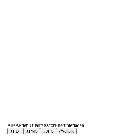
AlleAktien Qualitätsscore herunterladen
PDF
PNG
JPG
Vollbild