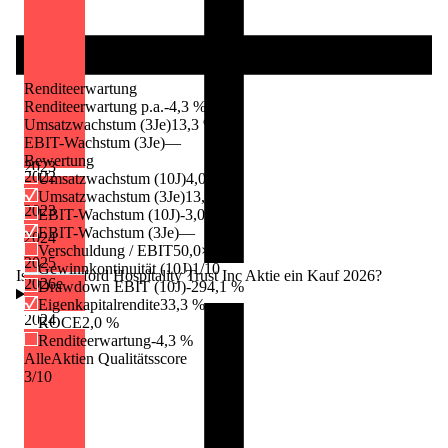
Renditeerwartung
Renditeerwartung p.a.
-4,3 %
Umsatzwachstum (3Je)
13,3 %
EBIT-Wachstum (3Je)
—
Bewertung
2023
2022
Umsatzwachstum (10J)
4,0 %
Umsatzwachstum (3Je)
13,3 %
2023
EBIT-Wachstum (10J)
-3,0 %
EBIT-Wachstum (3Je)
—
2024
Verschuldung / EBIT
50,0×
2025
Gewinnkontinuität (10J)
1/10
Ist die Ashford Hospitality Trust Inc Aktie ein Kauf 2026?
2026
e
Drawdown EBIT (10J)
-294,1 %
Eigenkapitalrendite
33,3 %
2024
ROCE
2,0 %
Renditeerwartung
-4,3 %
AlleAktien Qualitätsscore
3
/10