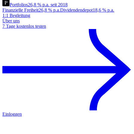
Portfolios
26,8 % p.a. seit 2018
Finanzielle Freiheit
26,8 % p.a.
Dividendendepot
18,6 % p.a.
1:1 Begleitung
Über uns
7 Tage kostenlos testen
Einloggen