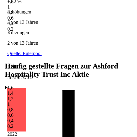
+1,2 %
1,2
1
Erhöhungen
0,8
0,6
7 von 13 Jahren
0,4
0,2
Kürzungen
2 von 13 Jahren
Quelle: Eulerpool
Häufig gestellte Fragen zur
Ashford
EBIT
Hospitality Trust Inc
Aktie
in Mrd. USD
1,6
1,4
1,2
1
0,8
0,6
0,4
0,2
2022