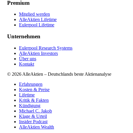
Premium
Mitglied werden
AlleAktien Lifetime
Eulerpool Lifetime
Unternehmen
Eulerpool Research Systems
AlleAktien Investors
Über uns
Kontakt
©
2026
AlleAktien – Deutschlands beste Aktienanalyse
Erfahrungen
Kosten & Preise
Lifetime
Kritik & Fakten
Kündigung
Michael C. Jakob
Klage & Urteil
Insider Podcast
AlleAktien Wealth