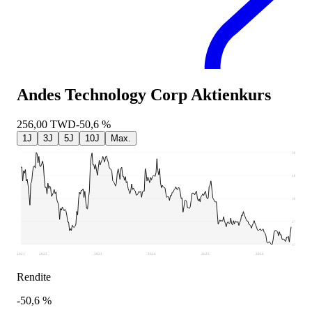
Andes Technology Corp
Aktienkurs
256,00
TWD
-50,6 %
1J
3J
5J
10J
Max.
583
481,88
380,75
279,63
178,5
2021
2022
2023
2024
2025
2026
Rendite
-50,6 %