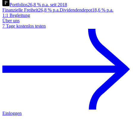
Portfolios
26,8 % p.a. seit 2018
Finanzielle Freiheit
26,8 % p.a.
Dividendendepot
18,6 % p.a.
1:1 Begleitung
Über uns
7 Tage kostenlos testen
Einloggen