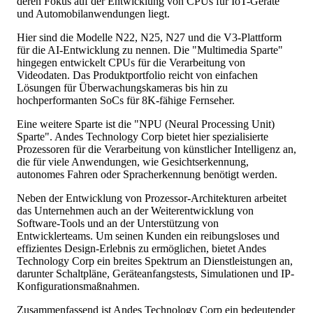
deren Fokus auf der Entwicklung von CPUs für IoT-Geräte
und Automobilanwendungen liegt.
Hier sind die Modelle N22, N25, N27 und die V3-Plattform
für die AI-Entwicklung zu nennen. Die "Multimedia Sparte"
hingegen entwickelt CPUs für die Verarbeitung von
Videodaten. Das Produktportfolio reicht von einfachen
Lösungen für Überwachungskameras bis hin zu
hochperformanten SoCs für 8K-fähige Fernseher.
Eine weitere Sparte ist die "NPU (Neural Processing Unit)
Sparte". Andes Technology Corp bietet hier spezialisierte
Prozessoren für die Verarbeitung von künstlicher Intelligenz an,
die für viele Anwendungen, wie Gesichtserkennung,
autonomes Fahren oder Spracherkennung benötigt werden.
Neben der Entwicklung von Prozessor-Architekturen arbeitet
das Unternehmen auch an der Weiterentwicklung von
Software-Tools und an der Unterstützung von
Entwicklerteams. Um seinen Kunden ein reibungsloses und
effizientes Design-Erlebnis zu ermöglichen, bietet Andes
Technology Corp ein breites Spektrum an Dienstleistungen an,
darunter Schaltpläne, Geräteanfangstests, Simulationen und IP-
Konfigurationsmaßnahmen.
Zusammenfassend ist Andes Technology Corp ein bedeutender