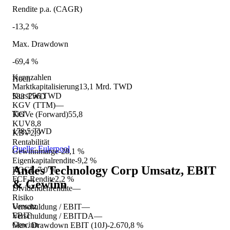
Rendite p.a. (CAGR)
-13,2 %
Max. Drawdown
-69,4 %
Kennzahlen
Hoch
Marktkapitalisierung
13,1 Mrd. TWD
Kurs
256 TWD
583 TWD
KGV (TTM)
—
Tief
KGVe (Forward)
55,8
KUV
8,8
178,5 TWD
KBV
2,9
Rentabilität
Quelle: Eulerpool
Gewinnmarge
-28,1 %
Eigenkapitalrendite
-9,2 %
Andes Technology Corp
Umsatz, EBIT
ROCE
-7,0 %
FCF-Rendite
2,2 %
& Gewinn
Dividendenrendite
—
Risiko
Umsatz
Verschuldung / EBIT
—
EBIT
Verschuldung / EBITDA
—
Gewinn
Max. Drawdown EBIT (10J)
-2.670,8 %