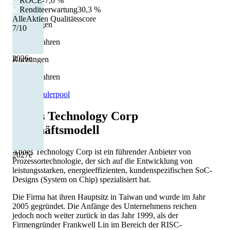
ROCE
-7,0 %
+59,7 %
Renditeerwartung
30,3 %
AlleAktien Qualitätsscore
Erhöhungen
7
/10
2 von 3 Jahren
2026
e
Kürzungen
1 von 3 Jahren
Quelle: Eulerpool
Andes Technology Corp
Geschäftsmodell
Andes Technology Corp ist ein führender Anbieter von
2027
e
Prozessortechnologie, der sich auf die Entwicklung von
leistungsstarken, energieeffizienten, kundenspezifischen SoC-
Designs (System on Chip) spezialisiert hat.
Die Firma hat ihren Hauptsitz in Taiwan und wurde im Jahr
2005 gegründet. Die Anfänge des Unternehmens reichen
jedoch noch weiter zurück in das Jahr 1999, als der
Firmengründer Frankwell Lin im Bereich der RISC-