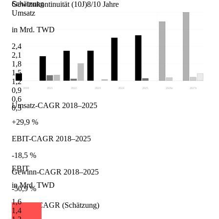
Schätzung
Gewinnkontinuität (10J)
8/10 Jahre
Umsatz
in Mrd. TWD
2,4
2,1
1,8
1,5
1,2
0,9
2018
2021
2022
2023
2024
2025
2026
e
2027
e
0,6
Umsatz-CAGR 2018–2025
0,3
+29,9 %
EBIT-CAGR 2018–2025
-18,5 %
EBIT
Gewinn-CAGR 2018–2025
in Mrd. TWD
-50,9 %
1,6
Umsatz-CAGR (Schätzung)
1,4