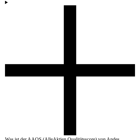
Was ist der AAQS (AlleAktien Qualitätsscore) von Andes