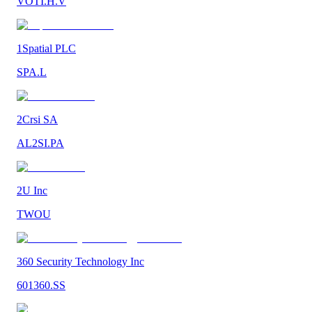
VOTI.H.V
1Spatial PLC
SPA.L
2Crsi SA
AL2SI.PA
2U Inc
TWOU
360 Security Technology Inc
601360.SS