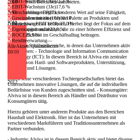
EBIT-Wachstum (10J)
11,4 %
2010
verschiedenen Bereichen anzubieten.
EBIT-Wachstum (3Je)
17,6 %
2011
Das Unternehmen legt besonderen Wert auf seine Fähigkeit,
Verschuldung / EBIT
1,1×
seine Kunden mit einer breiten Palette an Produkten und
Gewinnkontinuität (10J)
10/10
2011
2012
Dienstleistungen zu bedienen. Hierbei liegt der Fokus auf dem
Drawdown EBIT (10J)
-37,0 %
Ziel, Lösungen anzubieten, die zu einer höheren Effizienz und
Eigenkapitalrendite
22,8 %
Wirtschaftlichkeit im Geschäftsalltag beitragen.
ROCE
25,9 %
Renditeerwartung
—
Einige der Schlüsselbereiche, in denen das Unternehmen aktiv
AlleAktien Qualitätsscore
ist, umfassen: - Technologie und Information Communication
10
/10
Technology (ICT): In diesem Bereich ist Alviva ein zentraler
Anbieter von Hard- und Softwareprodukten, Unterstützung,
Beratung und Lösungen.
Durch seine verschiedenen Tochtergesellschaften bietet das
2012
Unternehmen innovative Lösungen, die auf die individuellen
Bedürfnisse von Kunden zugeschnitten sind. - Konsumgüter:
Alviva ist in diesem Bereich als Händler und Distributor von
Konsumgütern tätig.
Hierzu gehören unter anderem Produkte aus den Bereichen
Haushalt und Elektronik. Hier ist das Unternehmen mit
verschiedenen Marktführern und Traditionsunternehmen als
Partner verbunden.
- Industrie: Alviva ist in diesem Bereich aktiv und bietet diverse