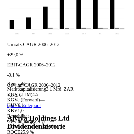
2006
2007
2008
2009
2010
2011
2012
Umsatz-CAGR 2006–2012
+29,0 %
EBIT-CAGR 2006–2012
-0,1 %
Kennzahlen
Gewinn-CAGR 2006–2012
Marktkapitalisierung
3,1 Mrd. ZAR
KGV (TTM)
4,5
+25,6 %
KGVe (Forward)
—
KUV
0,1
Quelle: Eulerpool
KBV
1,0
Rentabilität
Alviva Holdings Ltd
Gewinnmarge
2,9 %
Dividendenhistorie
Eigenkapitalrendite
22,8 %
ROCE
25,9 %