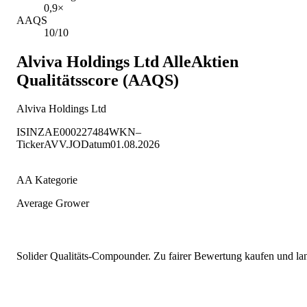
0,9×
AAQS
10/10
Alviva Holdings Ltd
AlleAktien
Qualitätsscore (AAQS)
Alviva Holdings Ltd
ISIN
ZAE000227484
WKN
–
Ticker
AVV.JO
Datum
01.08.2026
AA Kategorie
Average Grower
Solider Qualitäts-Compounder. Zu fairer Bewertung kaufen und lang