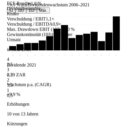
FCF-Rendite
1,0 %
+9,9 %
p.a.
Dividendenwachstum
2006
–
2021
Dividendenrendite
—
5J
10J
15J
Max.
Risiko
Verschuldung / EBIT
1,1×
Verschuldung / EBITDA
0,9×
Max. Drawdown EBIT (10J)
-37,0 %
Gewinnkontinuität (10J)
10/10 Jahre
Umsatz
in Mrd. ZAR
'06
'07
'08
'09
'10
'11
'12
'13
'16
'17
'18
'19
'20
'21
'22
4
3,5
Dividende 2021
3
0.29 ZAR
2,5
2
Wachstum p.a. (CAGR)
1,5
1
+9,9 %
0,5
Erhöhungen
10 von 13 Jahren
Kürzungen