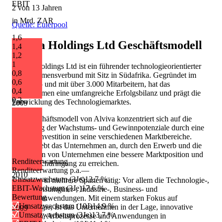
EBIT
2 von 13 Jahren
in Mrd. ZAR
Quelle: Eulerpool
1,6
Alviva Holdings Ltd
Geschäftsmodell
1,4
1,2
1
Alviva Holdings Ltd ist ein führender technologieorientierter
0,8
Unternehmensverbund mit Sitz in Südafrika. Gegründet im
0,6
Jahr 1985 und mit über 3.000 Mitarbeitern, hat das
0,4
Unternehmen eine umfangreiche Erfolgsbilanz und prägt die
0,2
Entwicklung des Technologiemarktes.
2009
Das Geschäftsmodell von Alviva konzentriert sich auf die
Förderung der Wachstums- und Gewinnpotenziale durch eine
gezielte Investition in seine verschiedenen Marktbereiche.
Dabei strebt das Unternehmen an, durch den Erwerb und die
Integration von Unternehmen eine bessere Marktposition und
Renditeerwartung
Marktdurchdringung zu erreichen.
Renditeerwartung p.a.
—
2010
Umsatzwachstum (3Je)
13,7 %
Alviva ist in mehrere Sparten tätig: Vor allem die Technologie-,
EBIT-Wachstum (3Je)
17,6 %
ICT-, Konsumgüter-, Industrie-, Business- und
Bewertung
Softwareanwendungen. Mit einem starken Fokus auf
Umsatzwachstum (10J)
14,9 %
Technologie, ist das Unternehmen in der Lage, innovative
2009
Umsatzwachstum (3Je)
13,7 %
Lösungen, Arbeitsprozesse und Anwendungen in