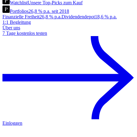
Watchlist
Unsere Top-Picks zum Kauf
Portfolios
26,8 % p.a. seit 2018
Finanzielle Freiheit
26,8 % p.a.
Dividendendepot
18,6 % p.a.
1:1 Begleitung
Über uns
7 Tage kostenlos testen
Einloggen