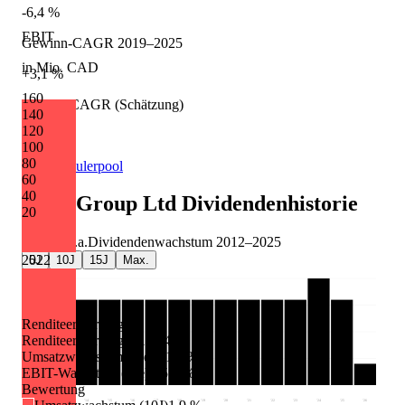
-6,4 %
EBIT
Gewinn-CAGR 2019–2025
in Mio. CAD
+3,1 %
160
Umsatz-CAGR (Schätzung)
140
120
-0,9 %
100
80
Quelle: Eulerpool
60
40
Altus Group Ltd
Dividendenhistorie
20
+0,0 %
p.a.
Dividendenwachstum
2012
–
2025
2022
5J
10J
15J
Max.
Renditeerwartung
Renditeerwartung p.a.
-5,4 %
Umsatzwachstum (3Je)
-11,9 %
EBIT-Wachstum (3Je)
-25,9 %
Bewertung
'12
'13
'14
'15
'16
'17
'18
'19
'20
'21
'22
'23
'24
'25
'26