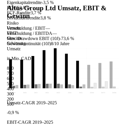
Eigenkapitalrendite
-3,5 %
Altus Group Ltd
Umsatz, EBIT &
ROCE
3,8 %
FCF-Rendite
3,7 %
Gewinn
Dividendenrendite
3,8 %
Risiko
Umsatz
Verschuldung / EBIT
—
EBIT
Verschuldung / EBITDA
—
Gewinn
Max. Drawdown EBIT (10J)
-73,6 %
Schätzung
Gewinnkontinuität (10J)
8/10 Jahre
Umsatz
in Mio. CAD
800
700
600
500
400
300
2019
2020
2021
2022
2023
2024
2025
2026
e
2027
e
2028
e
200
Umsatz-CAGR 2019–2025
100
-0,9 %
EBIT-CAGR 2019–2025