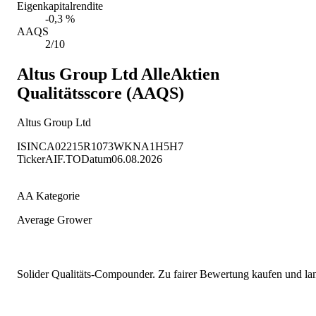
Eigenkapitalrendite
-0,3 %
AAQS
2/10
Altus Group Ltd
AlleAktien
Qualitätsscore (AAQS)
Altus Group Ltd
ISIN
CA02215R1073
WKN
A1H5H7
Ticker
AIF.TO
Datum
06.08.2026
AA Kategorie
Average Grower
Solider Qualitäts-Compounder. Zu fairer Bewertung kaufen und lang