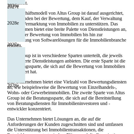
entwickelt.
2026
e
2027
e
Das Geschäftsmodell von Altus Group ist darauf ausgerichtet,
seine Kunden bei der Bewertung, dem Kauf, der Verwaltung
2028
e
und der Vermarktung von Immobilien zu unterstützen. Das
Unternehmen bietet eine breite Palette von Dienstleistungen an,
die von der Bewertung von Immobilien bis hin zur
Entwicklung von Softwarelösungen für die Immobilienbranche
2027
e
reichen.
Altus Group ist in verschiedene Sparten unterteilt, die jeweils
spezialisierte Dienstleistungen anbieten. Die erste Sparte ist die
Bewertungssparte, die sich auf die Bewertung von Immobilien
spezialisiert hat.
Das Unternehmen bietet eine Vielzahl von Bewertungsdiensten
2028
e
an, wie beispielsweise die Bewertung von Einzelhandels-,
Wohn- oder Gewerbeimmobilien. Die zweite Sparte von Altus
Group ist die Beratungssparte, die sich auf die Bereitstellung
von Beratungsdiensten für Immobilieninvestoren und -
entwickler konzentriert.
Das Unternehmen bietet Lösungen an, die auf die
Anforderungen der Kunden zugeschnitten sind und umfassen
die Unterstützung bei Immobilientransaktionen, die