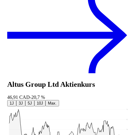
Altus Group Ltd
Aktienkurs
46,91
CAD
-20,7 %
1J
3J
5J
10J
Max.
70,47
62,42
54,36