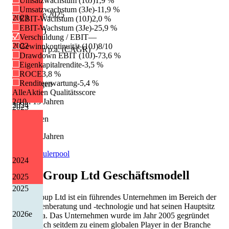
Umsatzwachstum (10J)
1,9 %
Umsatzwachstum (3Je)
-11,9 %
Dividende 2025
2023
EBIT-Wachstum (10J)
2,0 %
EBIT-Wachstum (3Je)
-25,9 %
0.60 CAD
Verschuldung / EBIT
—
2022
Gewinnkontinuität (10J)
8/10
Wachstum p.a. (CAGR)
Drawdown EBIT (10J)
-73,6 %
Eigenkapitalrendite
-3,5 %
+0,0 %
ROCE
3,8 %
Renditeerwartung
-5,4 %
Erhöhungen
AlleAktien Qualitätsscore
1 von 13 Jahren
2
/10
2024
2023
Kürzungen
1 von 13 Jahren
Quelle: Eulerpool
2024
Altus Group Ltd
Geschäftsmodell
2025
2025
Altus Group Ltd ist ein führendes Unternehmen im Bereich der
Immobilienberatung und -technologie und hat seinen Hauptsitz
2026
e
in Kanada. Das Unternehmen wurde im Jahr 2005 gegründet
und hat sich seitdem zu einem globalen Player in der Branche