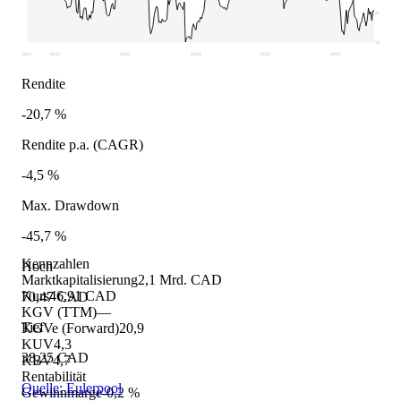
46,31
38,25
2021
2022
2023
2024
2025
2026
Rendite
-20,7 %
Rendite p.a. (CAGR)
-4,5 %
Max. Drawdown
-45,7 %
Kennzahlen
Hoch
Marktkapitalisierung
2,1 Mrd. CAD
Kurs
46,91 CAD
70,47 CAD
KGV (TTM)
—
Tief
KGVe (Forward)
20,9
KUV
4,3
38,25 CAD
KBV
4,7
Rentabilität
Quelle: Eulerpool
Gewinnmarge
-0,2 %