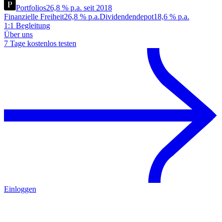
Portfolios
26,8 % p.a. seit 2018
Finanzielle Freiheit
26,8 % p.a.
Dividendendepot
18,6 % p.a.
1:1 Begleitung
Über uns
7 Tage kostenlos testen
Einloggen