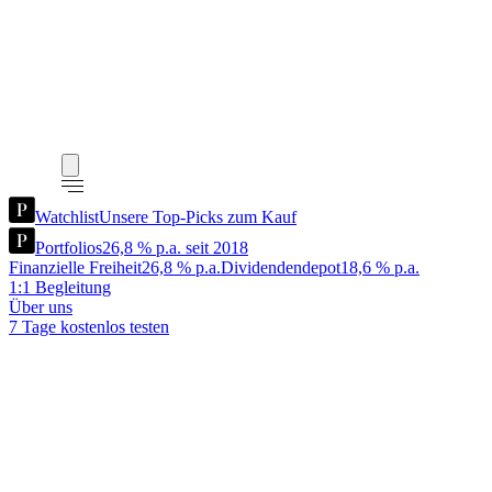
Watchlist
Unsere Top-Picks zum Kauf
Portfolios
26,8 % p.a. seit 2018
Finanzielle Freiheit
26,8 % p.a.
Dividendendepot
18,6 % p.a.
1:1 Begleitung
Über uns
7 Tage kostenlos testen