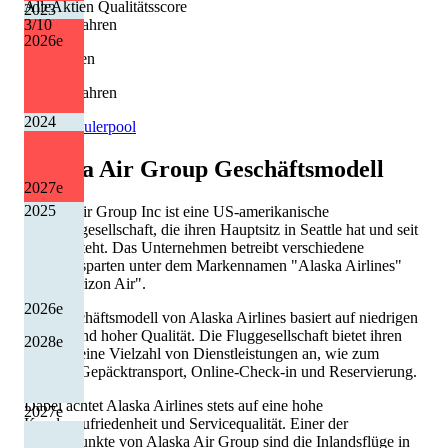
AlleAktien Qualitätsscore
2023
7 von 9 Jahren
3
/10
2026
e
Kürzungen
0 von 9 Jahren
2024
Quelle: Eulerpool
Alaska Air Group
Geschäftsmodell
2027
e
2025
Alaska Air Group Inc ist eine US-amerikanische
Luftfahrtgesellschaft, die ihren Hauptsitz in Seattle hat und seit
1944 besteht. Das Unternehmen betreibt verschiedene
Luftfahrtsparten unter dem Markennamen "Alaska Airlines"
und "Horizon Air".
2026
e
Das Geschäftsmodell von Alaska Airlines basiert auf niedrigen
Kosten und hoher Qualität. Die Fluggesellschaft bietet ihren
2028
e
Kunden eine Vielzahl von Dienstleistungen an, wie zum
Beispiel Gepäcktransport, Online-Check-in und Reservierung.
Dabei achtet Alaska Airlines stets auf eine hohe
2027
e
Kundenzufriedenheit und Servicequalität. Einer der
Schwerpunkte von Alaska Air Group sind die Inlandsflüge in