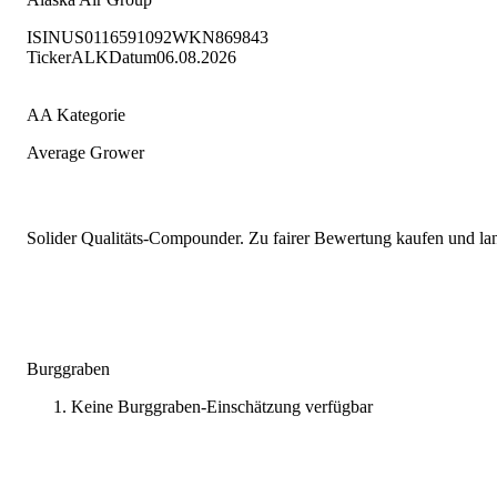
ISIN
US0116591092
WKN
869843
Ticker
ALK
Datum
06.08.2026
AA Kategorie
Average Grower
Solider Qualitäts-Compounder. Zu fairer Bewertung kaufen und lang
Burggraben
Keine Burggraben-Einschätzung verfügbar