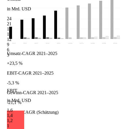
in Mrd. USD
24
21
18
15
12
9
2021
2022
2023
2024
2025
2026
e
2027
e
2028
e
2029
e
2030
e
6
Umsatz-CAGR 2021–2025
3
+23,5 %
EBIT-CAGR 2021–2025
-5,3 %
EBIT
Gewinn-CAGR 2021–2025
in Mrd. USD
-21,1 %
1,6
Umsatz-CAGR (Schätzung)
1,4
1,2
+7,4 %
1