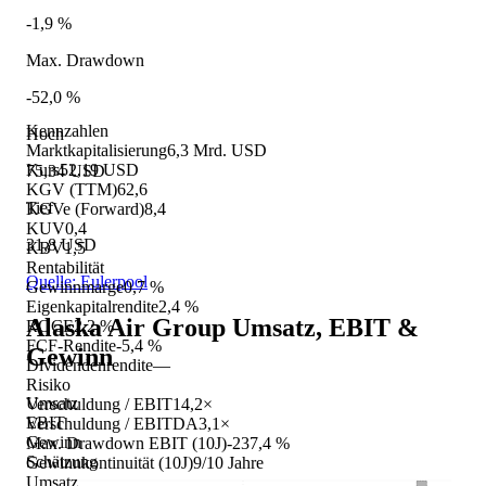
-1,9 %
Max. Drawdown
-52,0 %
Kennzahlen
Hoch
Marktkapitalisierung
6,3 Mrd. USD
Kurs
52,19 USD
75,34 USD
KGV (TTM)
62,6
Tief
KGVe (Forward)
8,4
KUV
0,4
31,8 USD
KBV
1,5
Rentabilität
Quelle: Eulerpool
Gewinnmarge
0,7 %
Eigenkapitalrendite
2,4 %
Alaska Air Group
Umsatz, EBIT &
ROCE
2,2 %
FCF-Rendite
-5,4 %
Gewinn
Dividendenrendite
—
Risiko
Umsatz
Verschuldung / EBIT
14,2×
EBIT
Verschuldung / EBITDA
3,1×
Gewinn
Max. Drawdown EBIT (10J)
-237,4 %
Schätzung
Gewinnkontinuität (10J)
9/10 Jahre
Umsatz