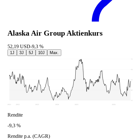
Alaska Air Group
Aktienkurs
52,19
USD
-9,3 %
1J
3J
5J
10J
Max.
75,34
64,45
53,57
42,68
31,8
2021
2022
2023
2024
2025
2026
Rendite
-9,3 %
Rendite p.a. (CAGR)