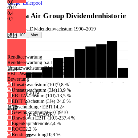
0,8
Quelle: Eulerpool
2022
0,6
0,4
Alaska Air Group
Dividendenhistorie
0,2
+6,9 %
p.a.
Dividendenwachstum
1990
–
2019
5J
10J
Max.
2023
Renditeerwartung
Renditeerwartung p.a.
10,9 %
Umsatzwachstum (3Je)
13,9 %
2024
EBIT-Wachstum (3Je)
-24,6 %
Bewertung
'90
'91
'92
'13
'14
'15
'16
'17
'18
'19
'20
Umsatzwachstum (10J)
9,8 %
Umsatzwachstum (3Je)
13,9 %
Dividende 2019
EBIT-Wachstum (10J)
-13,5 %
EBIT-Wachstum (3Je)
-24,6 %
1.40 USD
Verschuldung / EBIT
14,2×
2022
2025
Gewinnkontinuität (10J)
9/10
Wachstum p.a. (CAGR)
Drawdown EBIT (10J)
-237,4 %
Eigenkapitalrendite
2,4 %
+6,9 %
ROCE
2,2 %
Renditeerwartung
10,9 %
Erhöhungen