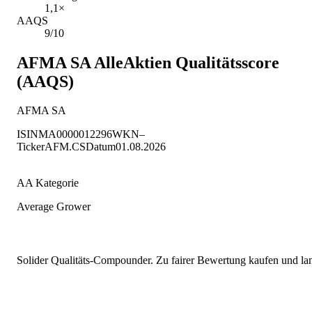
1,1×
AAQS
9/10
AFMA SA
AlleAktien Qualitätsscore
(AAQS)
AFMA SA
ISIN
MA0000012296
WKN
–
Ticker
AFM.CS
Datum
01.08.2026
AA Kategorie
Average Grower
Solider Qualitäts-Compounder. Zu fairer Bewertung kaufen und lang