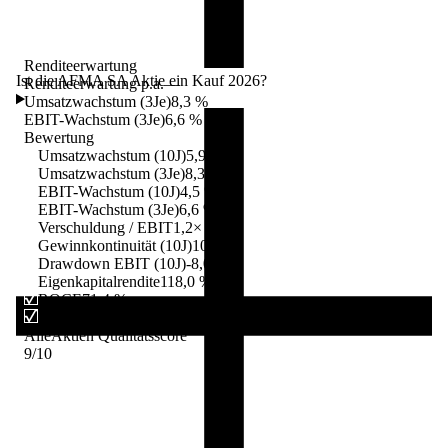
Renditeerwartung
Ist die AFMA SA Aktie ein Kauf 2026?
Renditeerwartung p.a.
—
Umsatzwachstum (3Je)
8,3 %
EBIT-Wachstum (3Je)
6,6 %
Bewertung
Umsatzwachstum (10J)
5,9 %
Umsatzwachstum (3Je)
8,3 %
EBIT-Wachstum (10J)
4,5 %
EBIT-Wachstum (3Je)
6,6 %
Verschuldung / EBIT
1,2×
Gewinnkontinuität (10J)
10/10
Drawdown EBIT (10J)
-8,0 %
Eigenkapitalrendite
118,0 %
ROCE
71,4 %
Renditeerwartung
—
AlleAktien Qualitätsscore
9
/10