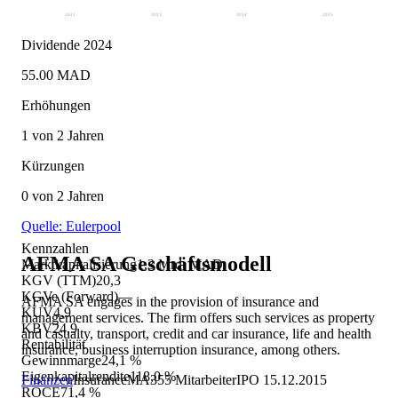
2022
2023
2024
2025
Dividende 2024
55.00 MAD
Erhöhungen
1 von 2 Jahren
Kürzungen
0 von 2 Jahren
Quelle: Eulerpool
Kennzahlen
AFMA SA
Geschäftsmodell
Marktkapitalisierung
1,3 Mrd. MAD
KGV (TTM)
20,3
KGVe (Forward)
—
AFMA SA engages in the provision of insurance and
KUV
4,9
management services. The firm offers such services as property
KBV
24,9
and casualty, transport, credit and car insurance, life and health
Rentabilität
insurance, business interruption insurance, among others.
Gewinnmarge
24,1 %
Eigenkapitalrendite
118,0 %
Finanzen
Insurance
MA
355
Mitarbeiter
IPO
15.12.2015
ROCE
71,4 %