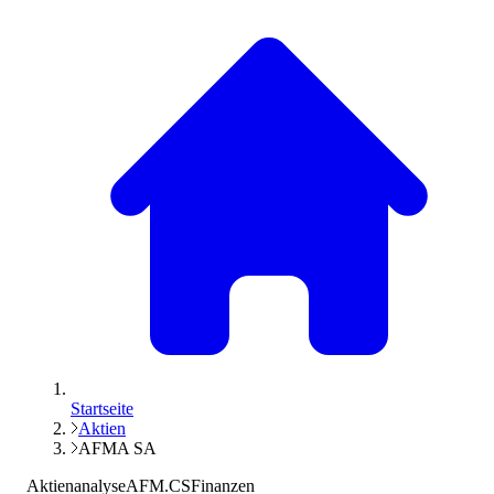
Startseite
Aktien
AFMA SA
Aktienanalyse
AFM.CS
Finanzen