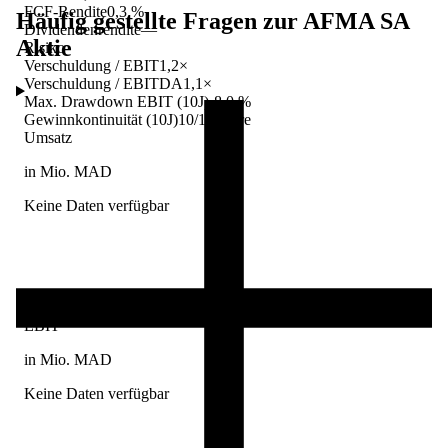
FCF-Rendite
0,3 %
Häufig gestellte Fragen zur
AFMA SA
Dividendenrendite
—
Aktie
Risiko
Verschuldung / EBIT
1,2×
Verschuldung / EBITDA
1,1×
Max. Drawdown EBIT (10J)
-8,0 %
Gewinnkontinuität (10J)
10/10 Jahre
Umsatz
in Mio. MAD
Keine Daten verfügbar
EBIT
in Mio. MAD
Keine Daten verfügbar