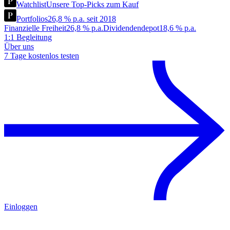
Watchlist
Unsere Top-Picks zum Kauf
Portfolios
26,8 % p.a. seit 2018
Finanzielle Freiheit
26,8 % p.a.
Dividendendepot
18,6 % p.a.
1:1 Begleitung
Über uns
7 Tage kostenlos testen
Einloggen