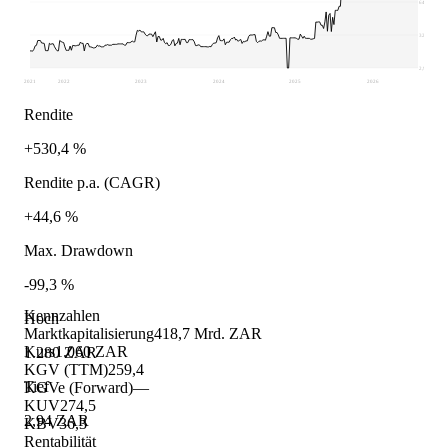
641,47
322,21
2,94
2021
2022
2023
2024
2025
2026
Rendite
+530,4 %
Rendite p.a. (CAGR)
+44,6 %
Max. Drawdown
-99,3 %
Kennzahlen
Hoch
Marktkapitalisierung
418,7 Mrd. ZAR
Kurs
1.060 ZAR
1.280 ZAR
KGV (TTM)
259,4
Tief
KGVe (Forward)
—
KUV
274,5
2,94 ZAR
KBV
36,3
Rentabilität