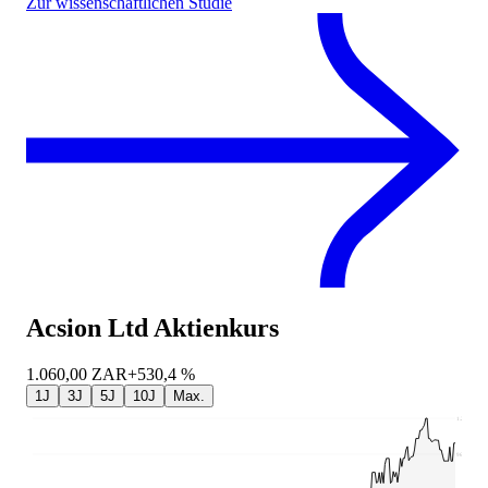
Zur wissenschaftlichen Studie
Acsion Ltd
Aktienkurs
1.060,00
ZAR
+530,4 %
1J
3J
5J
10J
Max.
1.280
960,74