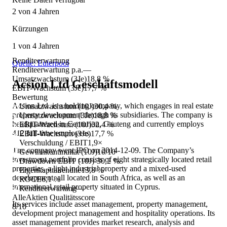
2 von 4 Jahren
Kürzungen
1 von 4 Jahren
Renditeerwartung
Quelle: Eulerpool
Renditeerwartung p.a.
—
Umsatzwachstum (3Je)
18,8 %
Acsion Ltd
Geschäftsmodell
EBIT-Wachstum (3Je)
17,7 %
Bewertung
Acsion Ltd. is a holding company, which engages in real estate
Umsatzwachstum (10J)
30,4 %
property development through its subsidiaries. The company is
Umsatzwachstum (3Je)
18,8 %
headquartered in Centurion, Gauteng and currently employs
EBIT-Wachstum (10J)
32,4 %
412 full-time employees.
EBIT-Wachstum (3Je)
17,7 %
Verschuldung / EBIT
1,9×
The company went IPO on 2014-12-09. The Company’s
Gewinnkontinuität (10J)
10/10
investment portfolio consists of eight strategically located retail
Drawdown EBIT (10J)
-30,2 %
properties, a light industrial property and a mixed-used
Eigenkapitalrendite
13,8 %
development, all located in South Africa, as well as an
ROCE
6,1 %
international retail property situated in Cyprus.
Renditeerwartung
—
AlleAktien Qualitätsscore
Its services include asset management, property management,
8
/10
development project management and hospitality operations. Its
asset management provides market research, analysis and