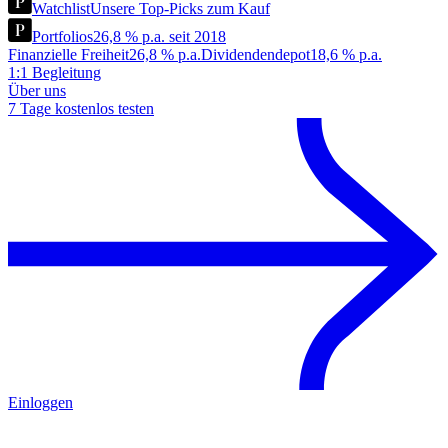
Watchlist
Unsere Top-Picks zum Kauf
Portfolios
26,8 % p.a. seit 2018
Finanzielle Freiheit
26,8 % p.a.
Dividendendepot
18,6 % p.a.
1:1 Begleitung
Über uns
7 Tage kostenlos testen
Einloggen