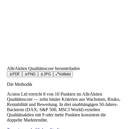
AlleAktien Qualitätsscore herunterladen
PDF
PNG
JPG
Vollbild
Die Methodik
Acsion Ltd
erreicht
8
von 10 Punkten
im AlleAktien
Qualitätsscore — zehn binäre Kriterien aus Wachstum, Risiko,
Rentabilität und Bewertung. In drei unabhängigen 50-Jahres-
Backtests (DAX, S&P 500, MSCI World) erzielten
Qualitätsaktien mit 9 oder mehr Punkten konsistent die
doppelte Marktrendite.