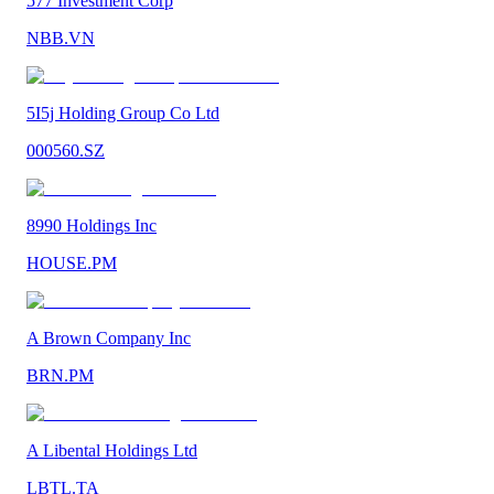
577 Investment Corp
NBB.VN
5I5j Holding Group Co Ltd
000560.SZ
8990 Holdings Inc
HOUSE.PM
A Brown Company Inc
BRN.PM
A Libental Holdings Ltd
LBTL.TA