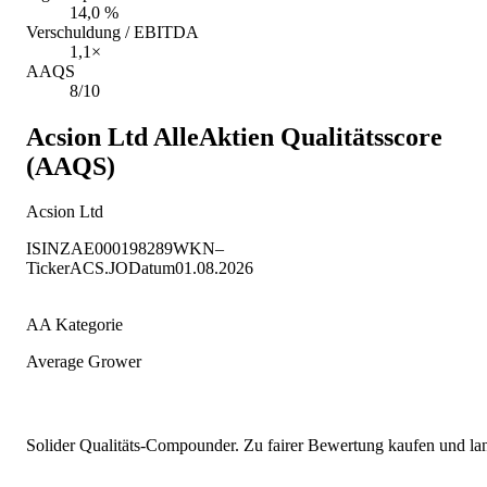
14,0 %
Verschuldung / EBITDA
1,1×
AAQS
8/10
Acsion Ltd
AlleAktien Qualitätsscore
(AAQS)
Acsion Ltd
ISIN
ZAE000198289
WKN
–
Ticker
ACS.JO
Datum
01.08.2026
AA Kategorie
Average Grower
Solider Qualitäts-Compounder. Zu fairer Bewertung kaufen und lang