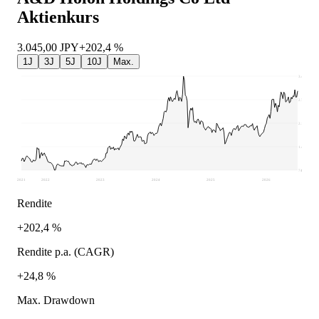
Aktienkurs
3.045,00
JPY
+202,4 %
1J
3J
5J
10J
Max.
3.475
2.791
2.108
1.424
740
2021
2022
2023
2024
2025
2026
Rendite
+202,4 %
Rendite p.a. (CAGR)
+24,8 %
Max. Drawdown