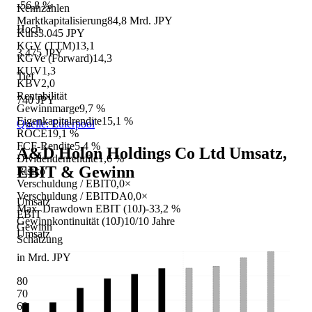
-56,8 %
Kennzahlen
Marktkapitalisierung
84,8 Mrd. JPY
Hoch
Kurs
3.045 JPY
KGV (TTM)
13,1
3.475 JPY
KGVe (Forward)
14,3
KUV
1,3
Tief
KBV
2,0
Rentabilität
740 JPY
Gewinnmarge
9,7 %
Eigenkapitalrendite
15,1 %
Quelle: Eulerpool
ROCE
19,1 %
FCF-Rendite
5,4 %
A&D Holon Holdings Co Ltd
Umsatz,
Dividendenrendite
1,6 %
EBIT & Gewinn
Risiko
Verschuldung / EBIT
0,0×
Verschuldung / EBITDA
0,0×
Umsatz
Max. Drawdown EBIT (10J)
-33,2 %
EBIT
Gewinnkontinuität (10J)
10/10 Jahre
Gewinn
Umsatz
Schätzung
in Mrd. JPY
80
70
60