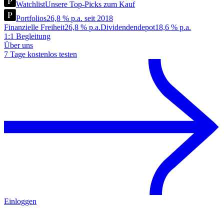
Watchlist
Unsere Top-Picks zum Kauf
Portfolios
26,8 % p.a. seit 2018
Finanzielle Freiheit
26,8 % p.a.
Dividendendepot
18,6 % p.a.
1:1 Begleitung
Über uns
7 Tage kostenlos testen
Einloggen