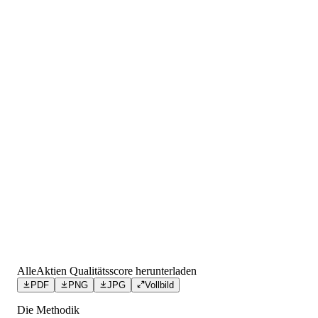
AlleAktien Qualitätsscore herunterladen
PDF
PNG
JPG
Vollbild
Die Methodik