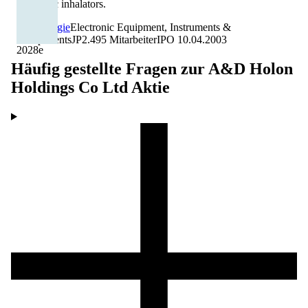
ultrasonic inhalators.
Technologie
Electronic Equipment, Instruments &
Components
JP
2.495
Mitarbeiter
IPO
10.04.2003
2028
e
Häufig gestellte Fragen zur
A&D Holon
Holdings Co Ltd
Aktie