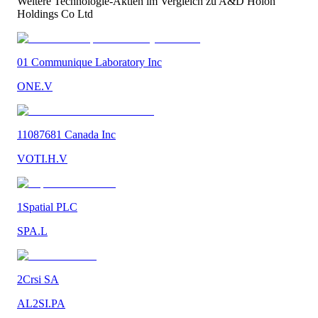
Weitere
Technologie
-Aktien im Vergleich zu
A&D Holon
Holdings Co Ltd
01 Communique Laboratory Inc
ONE.V
11087681 Canada Inc
VOTI.H.V
1Spatial PLC
SPA.L
2Crsi SA
AL2SI.PA