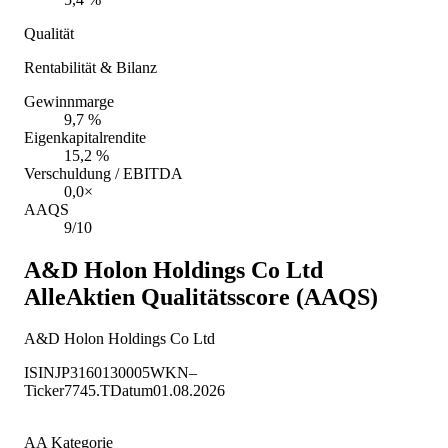
Qualität
Rentabilität & Bilanz
Gewinnmarge
9,7 %
Eigenkapitalrendite
15,2 %
Verschuldung / EBITDA
0,0×
AAQS
9/10
A&D Holon Holdings Co Ltd
AlleAktien Qualitätsscore (AAQS)
A&D Holon Holdings Co Ltd
ISIN
JP3160130005
WKN
–
Ticker
7745.T
Datum
01.08.2026
AA Kategorie