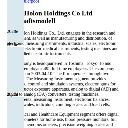
Quelle: Eulerpool
A&D Holon Holdings Co Ltd
Geschäftsmodell
2028
e
A&D Holon Holdings Co., Ltd. engages in the research and
development, as well as manufacturing and distribution, of
electronic measuring instruments, industrial scales, electronic
2026
e
balances, electronic medical instruments, testing machines and
other applied electronic instruments.
The company is headquartered in Toshima, Tokyo-To and
currently employs 2,495 full-time employees. The company
went IPO on 2003-04-10. The firm operates through two
segments. The Measuring Instrument segment provides
measuring, control and simulation systems, electron guns for
semiconductor exposure apparatus, analog to digital (AD) and
digital to analog (DA) converters, testing machines,
2027
e
environmental measuring instrument, electronic balances,
platform scales, indicators, counting scales and load cells.
The Medical and Healthcare Equipment segment offers digital
hemopiezometers for home use, blood pressure monitors, full
automatic hemopiezometers, precision weighing scales and