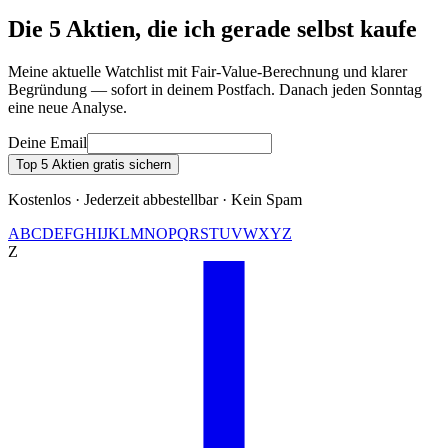
Die 5 Aktien, die ich gerade selbst kaufe
Meine aktuelle Watchlist mit Fair-Value-Berechnung und klarer
Begründung — sofort in deinem Postfach. Danach jeden Sonntag
eine neue Analyse.
Deine Email
Top 5 Aktien gratis sichern
Kostenlos · Jederzeit abbestellbar · Kein Spam
A
B
C
D
E
F
G
H
I
J
K
L
M
N
O
P
Q
R
S
T
U
V
W
X
Y
Z
Z