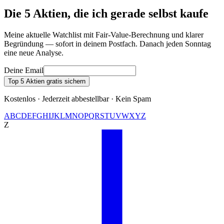
Die 5 Aktien, die ich gerade selbst kaufe
Meine aktuelle Watchlist mit Fair-Value-Berechnung und klarer
Begründung — sofort in deinem Postfach. Danach jeden Sonntag
eine neue Analyse.
Deine Email
Top 5 Aktien gratis sichern
Kostenlos · Jederzeit abbestellbar · Kein Spam
A
B
C
D
E
F
G
H
I
J
K
L
M
N
O
P
Q
R
S
T
U
V
W
X
Y
Z
Z