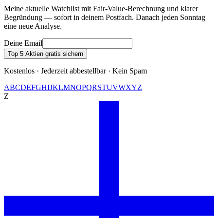
Meine aktuelle Watchlist mit Fair-Value-Berechnung und klarer
Begründung — sofort in deinem Postfach. Danach jeden Sonntag
eine neue Analyse.
Deine Email
Top 5 Aktien gratis sichern
Kostenlos · Jederzeit abbestellbar · Kein Spam
A
B
C
D
E
F
G
H
I
J
K
L
M
N
O
P
Q
R
S
T
U
V
W
X
Y
Z
Z