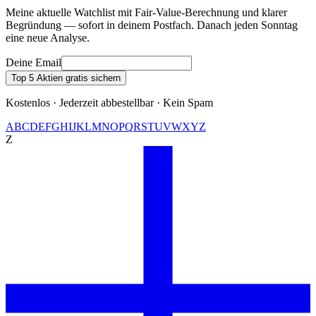
Meine aktuelle Watchlist mit Fair-Value-Berechnung und klarer
Begründung — sofort in deinem Postfach. Danach jeden Sonntag
eine neue Analyse.
Deine Email
Top 5 Aktien gratis sichern
Kostenlos · Jederzeit abbestellbar · Kein Spam
A
B
C
D
E
F
G
H
I
J
K
L
M
N
O
P
Q
R
S
T
U
V
W
X
Y
Z
Z