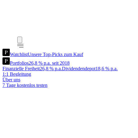
Watchlist
Unsere Top-Picks zum Kauf
Portfolios
26,8 % p.a. seit 2018
Finanzielle Freiheit
26,8 % p.a.
Dividendendepot
18,6 % p.a.
1:1 Begleitung
Über uns
7 Tage kostenlos testen