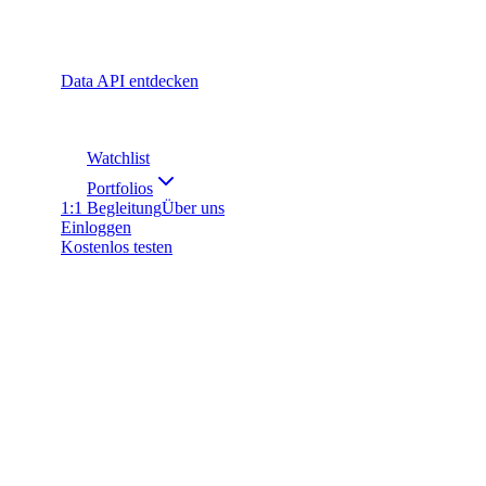
Data API entdecken
Watchlist
Portfolios
1:1 Begleitung
Über uns
Einloggen
Kostenlos testen