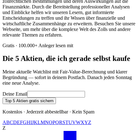
zollrechtlichen Bestimmungen und deren Auswirkungen auf die
Finanzmärkte. Durch die Bereitstellung professioneller Analysen
und Einblicke helfen wir unseren Lesern, gut informierte
Entscheidungen zu treffen und ihr Wissen über finanzielle und
wirtschaftliche Zusammenhänge zu erweitern. Besuchen Sie unsere
Webseite, um mehr über die komplexe Welt des Zolls und andere
relevante Themen zu erfahren.
Gratis · 100.000+ Anleger lesen mit
Die 5 Aktien, die ich gerade selbst kaufe
Meine aktuelle Watchlist mit Fair-Value-Berechnung und klarer
Begründung — sofort in deinem Postfach. Danach jeden Sonntag
eine neue Analyse.
Deine Email
Top 5 Aktien gratis sichern
Kostenlos · Jederzeit abbestellbar · Kein Spam
A
B
C
D
E
F
G
H
I
J
K
L
M
N
O
P
Q
R
S
T
U
V
W
X
Y
Z
Z