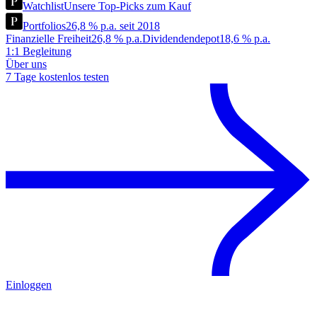
Watchlist
Unsere Top-Picks zum Kauf
Portfolios
26,8 % p.a. seit 2018
Finanzielle Freiheit
26,8 % p.a.
Dividendendepot
18,6 % p.a.
1:1 Begleitung
Über uns
7 Tage kostenlos testen
Einloggen