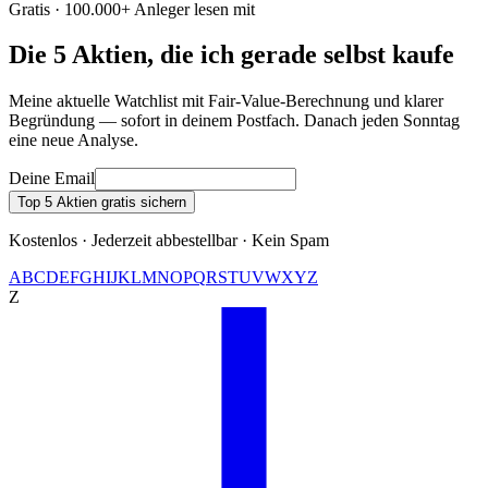
Gratis · 100.000+ Anleger lesen mit
Die 5 Aktien, die ich gerade selbst kaufe
Meine aktuelle Watchlist mit Fair-Value-Berechnung und klarer
Begründung — sofort in deinem Postfach. Danach jeden Sonntag
eine neue Analyse.
Deine Email
Top 5 Aktien gratis sichern
Kostenlos · Jederzeit abbestellbar · Kein Spam
A
B
C
D
E
F
G
H
I
J
K
L
M
N
O
P
Q
R
S
T
U
V
W
X
Y
Z
Z