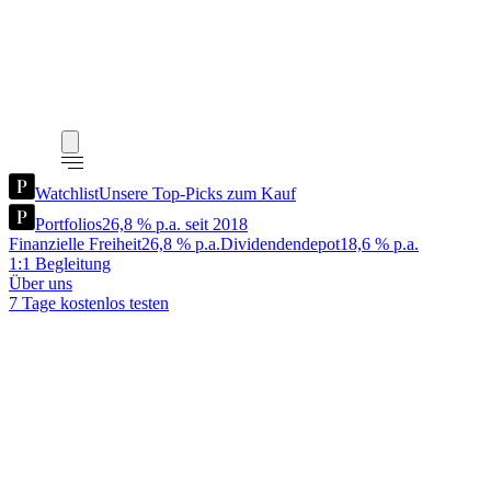
Watchlist
Unsere Top-Picks zum Kauf
Portfolios
26,8 % p.a. seit 2018
Finanzielle Freiheit
26,8 % p.a.
Dividendendepot
18,6 % p.a.
1:1 Begleitung
Über uns
7 Tage kostenlos testen