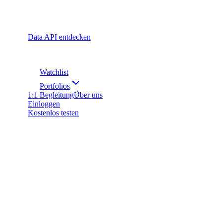
Data API entdecken
Watchlist
Portfolios
1:1 Begleitung
Über uns
Einloggen
Kostenlos testen