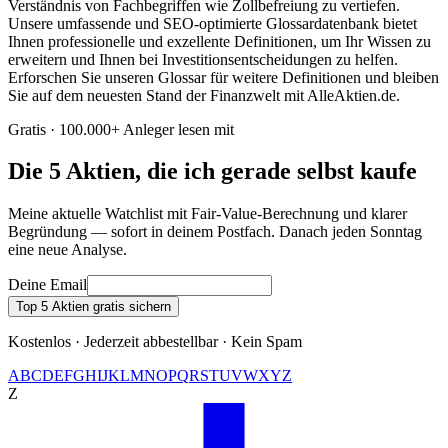
Verständnis von Fachbegriffen wie Zollbefreiung zu vertiefen.
Unsere umfassende und SEO-optimierte Glossardatenbank bietet
Ihnen professionelle und exzellente Definitionen, um Ihr Wissen zu
erweitern und Ihnen bei Investitionsentscheidungen zu helfen.
Erforschen Sie unseren Glossar für weitere Definitionen und bleiben
Sie auf dem neuesten Stand der Finanzwelt mit AlleAktien.de.
Gratis · 100.000+ Anleger lesen mit
Die 5 Aktien, die ich gerade selbst kaufe
Meine aktuelle Watchlist mit Fair-Value-Berechnung und klarer
Begründung — sofort in deinem Postfach. Danach jeden Sonntag
eine neue Analyse.
Deine Email
Top 5 Aktien gratis sichern
Kostenlos · Jederzeit abbestellbar · Kein Spam
A
B
C
D
E
F
G
H
I
J
K
L
M
N
O
P
Q
R
S
T
U
V
W
X
Y
Z
Z