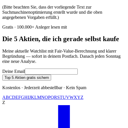
(Bitte beachten Sie, dass der vorliegende Text zur
Suchmaschinenoptimierung erstellt wurde und die oben
angegebenen Vorgaben erfüllt.)
Gratis · 100.000+ Anleger lesen mit
Die 5 Aktien, die ich gerade selbst kaufe
Meine aktuelle Watchlist mit Fair-Value-Berechnung und klarer
Begründung — sofort in deinem Postfach. Danach jeden Sonntag
eine neue Analyse.
Deine Email
Top 5 Aktien gratis sichern
Kostenlos · Jederzeit abbestellbar · Kein Spam
A
B
C
D
E
F
G
H
I
J
K
L
M
N
O
P
Q
R
S
T
U
V
W
X
Y
Z
Z