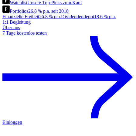
Watchlist
Unsere Top-Picks zum Kauf
Portfolios
26,8 % p.a. seit 2018
Finanzielle Freiheit
26,8 % p.a.
Dividendendepot
18,6 % p.a.
1:1 Begleitung
Über uns
7 Tage kostenlos testen
Einloggen