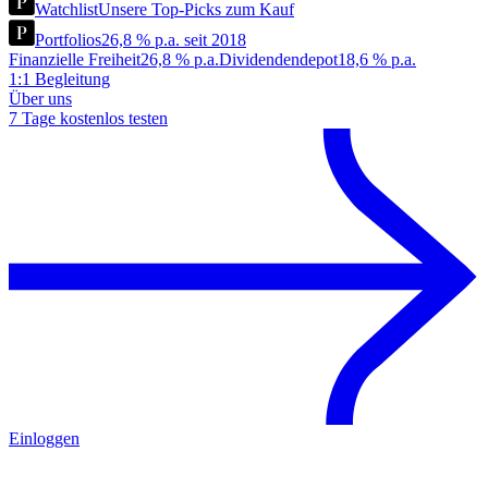
Watchlist
Unsere Top-Picks zum Kauf
Portfolios
26,8 % p.a. seit 2018
Finanzielle Freiheit
26,8 % p.a.
Dividendendepot
18,6 % p.a.
1:1 Begleitung
Über uns
7 Tage kostenlos testen
Einloggen