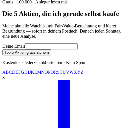
Gratis · 100.000+ Anleger lesen mit
Die 5 Aktien, die ich gerade selbst kaufe
Meine aktuelle Watchlist mit Fair-Value-Berechnung und klarer
Begründung — sofort in deinem Postfach. Danach jeden Sonntag
eine neue Analyse.
Deine Email
Top 5 Aktien gratis sichern
Kostenlos · Jederzeit abbestellbar · Kein Spam
A
B
C
D
E
F
G
H
I
J
K
L
M
N
O
P
Q
R
S
T
U
V
W
X
Y
Z
Z