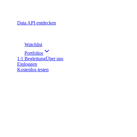
Data API entdecken
Watchlist
Portfolios
1:1 Begleitung
Über uns
Einloggen
Kostenlos testen