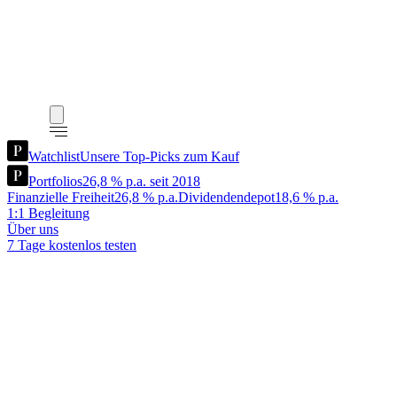
Watchlist
Unsere Top-Picks zum Kauf
Portfolios
26,8 % p.a. seit 2018
Finanzielle Freiheit
26,8 % p.a.
Dividendendepot
18,6 % p.a.
1:1 Begleitung
Über uns
7 Tage kostenlos testen