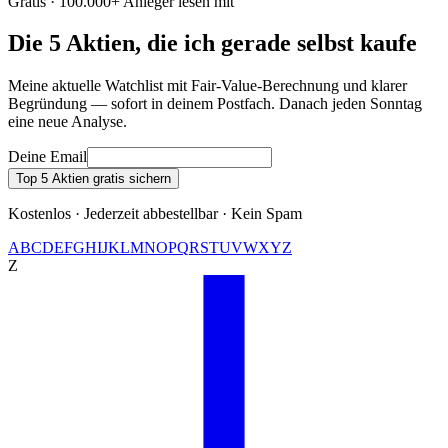
Gratis · 100.000+ Anleger lesen mit
Die 5 Aktien, die ich gerade selbst kaufe
Meine aktuelle Watchlist mit Fair-Value-Berechnung und klarer
Begründung — sofort in deinem Postfach. Danach jeden Sonntag
eine neue Analyse.
Deine Email
Top 5 Aktien gratis sichern
Kostenlos · Jederzeit abbestellbar · Kein Spam
A
B
C
D
E
F
G
H
I
J
K
L
M
N
O
P
Q
R
S
T
U
V
W
X
Y
Z
Z