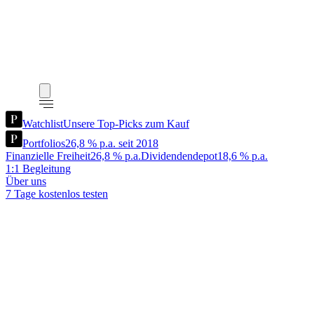
Watchlist
Unsere Top-Picks zum Kauf
Portfolios
26,8 % p.a. seit 2018
Finanzielle Freiheit
26,8 % p.a.
Dividendendepot
18,6 % p.a.
1:1 Begleitung
Über uns
7 Tage kostenlos testen