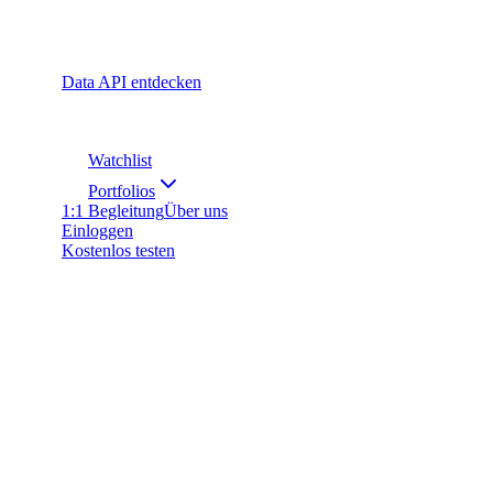
Data API entdecken
Watchlist
Portfolios
1:1 Begleitung
Über uns
Einloggen
Kostenlos testen