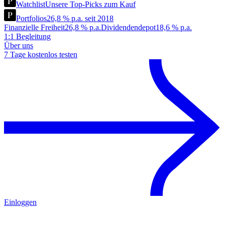
Watchlist
Unsere Top-Picks zum Kauf
Portfolios
26,8 % p.a. seit 2018
Finanzielle Freiheit
26,8 % p.a.
Dividendendepot
18,6 % p.a.
1:1 Begleitung
Über uns
7 Tage kostenlos testen
Einloggen