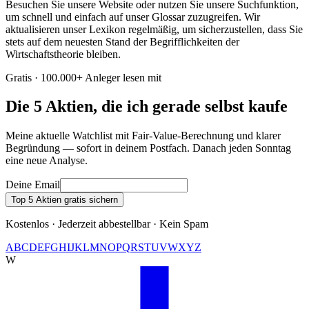
Besuchen Sie unsere Website oder nutzen Sie unsere Suchfunktion,
um schnell und einfach auf unser Glossar zuzugreifen. Wir
aktualisieren unser Lexikon regelmäßig, um sicherzustellen, dass Sie
stets auf dem neuesten Stand der Begrifflichkeiten der
Wirtschaftstheorie bleiben.
Gratis · 100.000+ Anleger lesen mit
Die 5 Aktien, die ich gerade selbst kaufe
Meine aktuelle Watchlist mit Fair-Value-Berechnung und klarer
Begründung — sofort in deinem Postfach. Danach jeden Sonntag
eine neue Analyse.
Deine Email
Top 5 Aktien gratis sichern
Kostenlos · Jederzeit abbestellbar · Kein Spam
A
B
C
D
E
F
G
H
I
J
K
L
M
N
O
P
Q
R
S
T
U
V
W
X
Y
Z
W