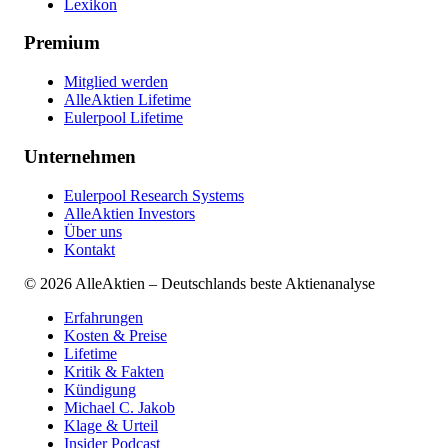
Lexikon
Premium
Mitglied werden
AlleAktien Lifetime
Eulerpool Lifetime
Unternehmen
Eulerpool Research Systems
AlleAktien Investors
Über uns
Kontakt
©
2026
AlleAktien – Deutschlands beste Aktienanalyse
Erfahrungen
Kosten & Preise
Lifetime
Kritik & Fakten
Kündigung
Michael C. Jakob
Klage & Urteil
Insider Podcast