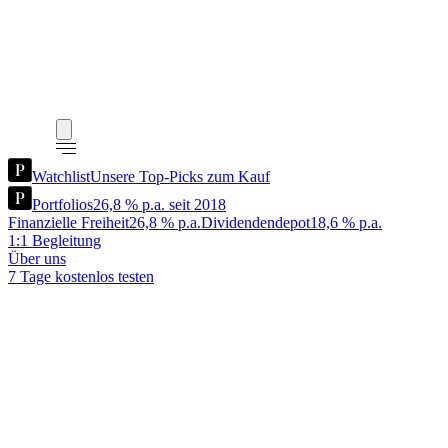
Watchlist
Unsere Top-Picks zum Kauf
Portfolios
26,8 % p.a. seit 2018
Finanzielle Freiheit
26,8 % p.a.
Dividendendepot
18,6 % p.a.
1:1 Begleitung
Über uns
7 Tage kostenlos testen